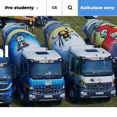
Pro studenty
Kalkulace ceny
CS
al