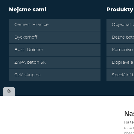
Nejsme sami
Produkty
Cement Hranice
Objednat 
Dyckerhoff
Běžné bet
Buzzi Unicem
Kamenivo
ZAPA beton SK
Doprava a
Celá skupina
Speciální 
Nas
Na tě
data 
obsah