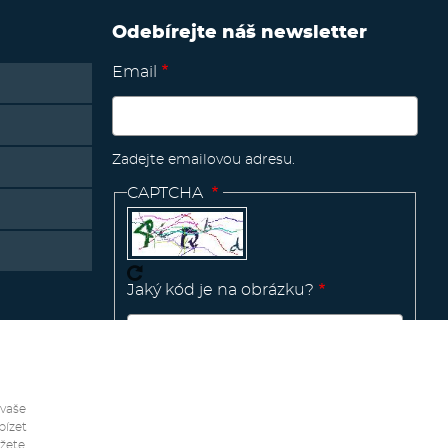
Odebírejte náš newsletter
Email
Zadejte emailovou adresu.
CAPTCHA
Jaký kód je na obrázku?
Manage
existing
 vaše
bízet
ůžete