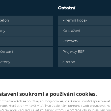
Ostatní
beton
Firemní kodex
ony
Ke stažení
Kontakty
 čerpání
Projekty ESF
betony
eBeton
tavení soukromí a používání cookies.
chto stránkách se používají soubory cookies, které nám umožní zpracovávat
(např. které stránky navštívíte). Tyto údaje nám pomáhají web provozovat, na
 či reklamu v souladu s vašimi zájmy. K tomu je potřeba váš souhlas. Ten m