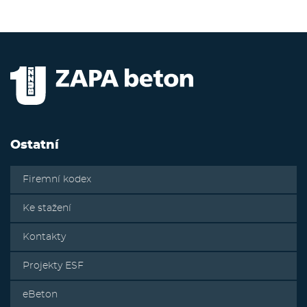
Ostatní
Firemní kodex
Ke stažení
Kontakty
Projekty ESF
eBeton