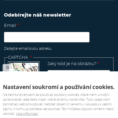
Odebírejte náš newsletter
Email
Zadejte emailovou adresu.
CAPTCHA
Jaký kód je na obrázku?
Nastavení soukromí a používání cookies.
Manage
existing
Na těchto stránkách se používají soubory cookies, které nám umožní
zpracovávat vaše data (např. které stránky navštívíte). Tyto údaje nám
pomáhají web provozovat, nabízet obsah či reklamu v souladu s vašimi
zájmy. K tomu je potřeba váš souhlas. Ten můžete kdykoliv změnit nebo
odvolat.
Více informací