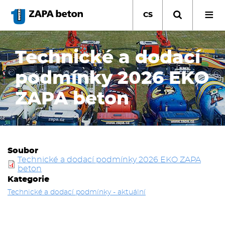
Přejít
k
CS
hlavnímu
obsahu
Technické a dodací
podmínky 2026 EKO
ZAPA beton
Soubor
Technické a dodací podmínky 2026 EKO ZAPA
beton
Kategorie
Technické a dodací podmínky - aktuální