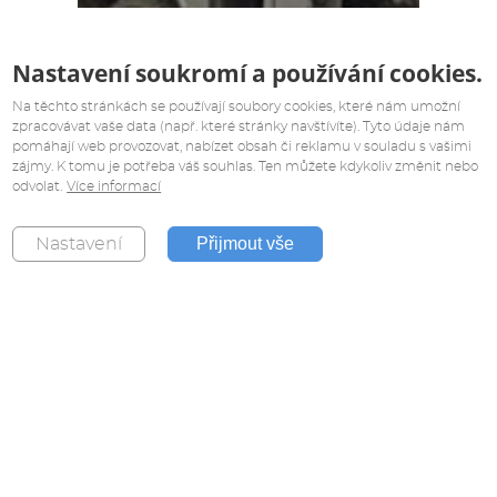
Nastavení soukromí a používání cookies.
Na těchto stránkách se používají soubory cookies, které nám umožní
zpracovávat vaše data (např. které stránky navštívíte). Tyto údaje nám
pomáhají web provozovat, nabízet obsah či reklamu v souladu s vašimi
zájmy. K tomu je potřeba váš souhlas. Ten můžete kdykoliv změnit nebo
odvolat.
Více informací
Přijmout vše
Nastavení