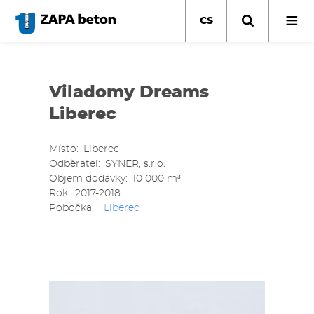
Přejít
k
CS
hlavnímu
obsahu
Viladomy Dreams
Liberec
Místo
Liberec
Odběratel
SYNER, s.r.o.
Objem dodávky
10 000 m³
Rok
2017-2018
Pobočka
Liberec