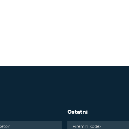
Ostatní
beton
Firemní kodex