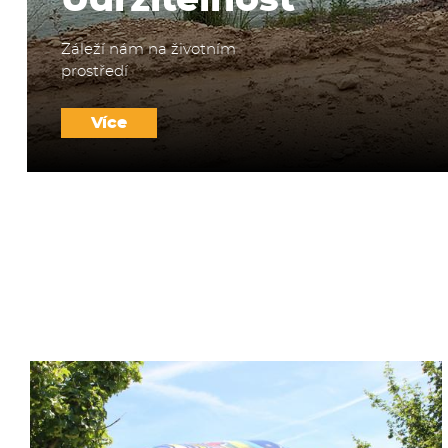
Udržitelnost
Záleží nám na životním
prostředí
Více