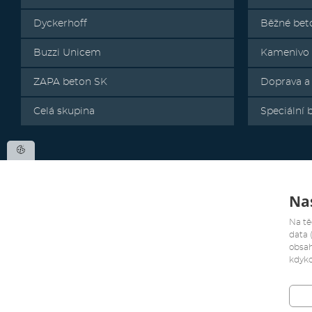
Dyckerhoff
Běžné bet
Buzzi Unicem
Kamenivo
ZAPA beton SK
Doprava a
Celá skupina
Speciální 
Nas
Na tě
data 
obsah
kdyko
Všechna práva vyhrazena. Copyright 2019