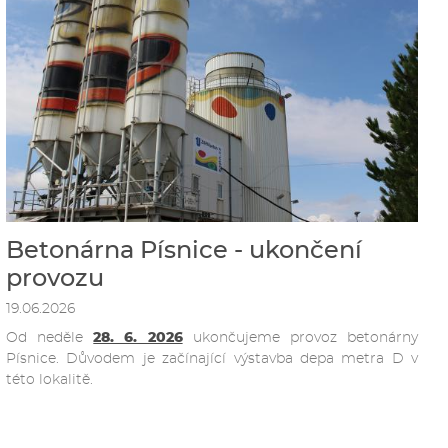
Betonárna Písnice - ukončení
provozu
19.06.2026
Od neděle
28. 6. 2026
ukončujeme provoz betonárny
Písnice. Důvodem je začínající výstavba depa metra D v
této lokalitě.