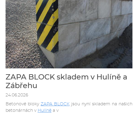
ZAPA BLOCK skladem v Hulíně a
Zábřehu
24.06.2026
Betonové bloky
ZAPA BLOCK
jsou nyní skladem na našich
betonárnách v
Hulíně
a v