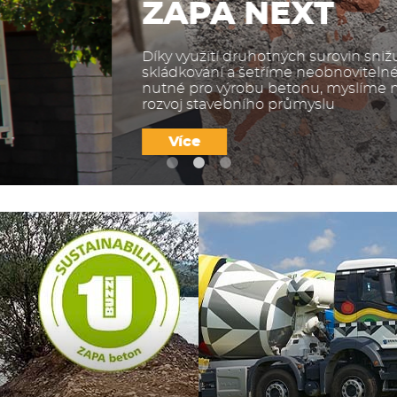
u jejich
oje
itelný