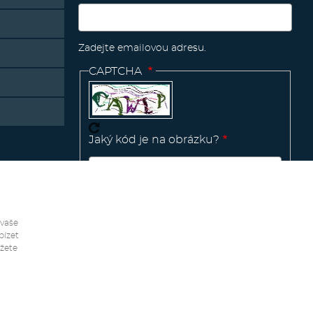
Zadejte emailovou adresu.
CAPTCHA
Jaký kód je na obrázku?
Manage
existing
 vaše
bízet
ůžete
Vytvořeno v
Pink Future