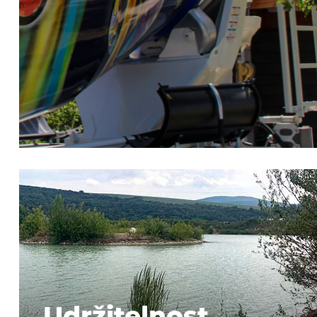
ZAPA NEXT
Díky využití druhotných surovin snižujeme potřeb
skládkování a šetříme neobnovitelné přírodní zdr
nutné pro výrobu betonu, myslíme na trvale udrž
rozvoj stavebního průmyslu
Více