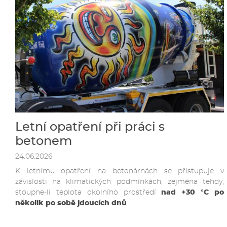
Letní opatření při práci s
betonem
24.06.2026
K letnímu opatření na betonárnách se přistupuje v
závislosti na klimatických podmínkách, zejména tehdy,
stoupne-li teplota okolního prostředí
nad +30 °C po
několik po sobě jdoucích dnů