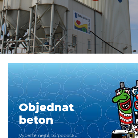
více
Objednat
beton
Vyberte nejbližší pobočku