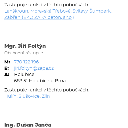
Zastupuje funkci v těchto pobočkách:
Lanškroun
,
Moravská Třebová
,
Svitavy
,
Šumperk
,
Zábřeh (EKO ZAPA beton, s.r.o.)
Mgr. Jiří Foltýn
Obchodní zástupce
M:
770 122 196
E:
jiri.foltyn@zapa.cz
A:
Holubice
683 51 Holubice u Brna
Zastupuje funkci v těchto pobočkách:
Hulín
,
Slušovice
,
Zlín
Ing. Dušan Janča