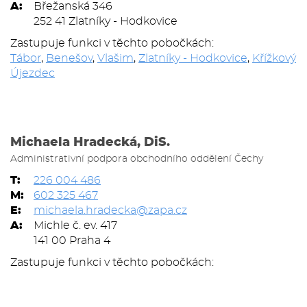
A:
Břežanská 346
252 41 Zlatníky - Hodkovice
Zastupuje funkci v těchto pobočkách:
Tábor
,
Benešov
,
Vlašim
,
Zlatníky - Hodkovice
,
Křížkový
Újezdec
Michaela Hradecká, DiS.
Administrativní podpora obchodního oddělení Čechy
T:
226 004 486
M:
602 325 467
E:
michaela.hradecka@zapa.cz
A:
Michle č. ev. 417
141 00 Praha 4
Zastupuje funkci v těchto pobočkách: