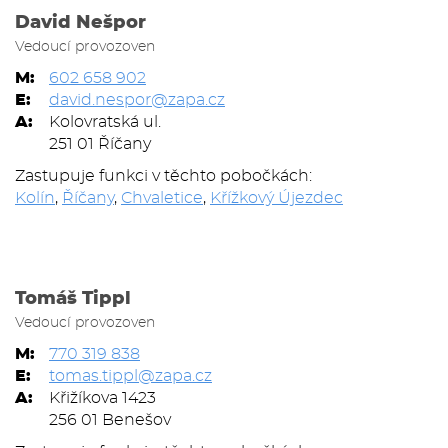
David Nešpor
Vedoucí provozoven
M:
602 658 902
E:
david.nespor@zapa.cz
A:
Kolovratská ul.
251 01 Říčany
Zastupuje funkci v těchto pobočkách:
Kolín
,
Říčany
,
Chvaletice
,
Křížkový Újezdec
Tomáš Tippl
Vedoucí provozoven
M:
770 319 838
E:
tomas.tippl@zapa.cz
A:
Křižíkova 1423
256 01 Benešov