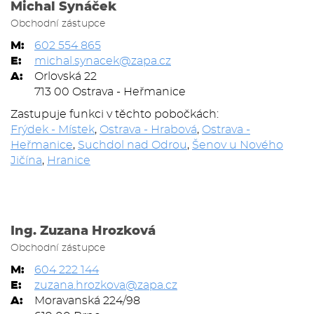
Michal Synáček
Obchodní zástupce
M:
602 554 865
E:
michal.synacek@zapa.cz
A:
Orlovská 22
713 00 Ostrava - Heřmanice
Zastupuje funkci v těchto pobočkách:
Frýdek - Místek
,
Ostrava - Hrabová
,
Ostrava -
Heřmanice
,
Suchdol nad Odrou
,
Šenov u Nového
Jičína
,
Hranice
Ing. Zuzana Hrozková
Obchodní zástupce
M:
604 222 144
E:
zuzana.hrozkova@zapa.cz
A:
Moravanská 224/98