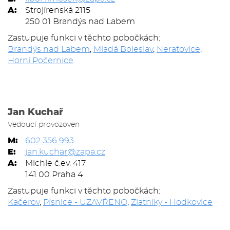
A:
Strojírenská 2115
250 01 Brandýs nad Labem
Zastupuje funkci v těchto pobočkách:
Brandýs nad Labem
,
Mladá Boleslav
,
Neratovice
,
Horní Počernice
Jan Kuchař
Vedoucí provozoven
M:
602 356 993
E:
jan.kuchar@zapa.cz
A:
Michle č.ev. 417
141 00 Praha 4
Zastupuje funkci v těchto pobočkách:
Kačerov
,
Písnice - UZAVŘENO
,
Zlatníky - Hodkovice