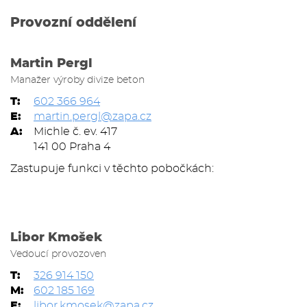
Provozní oddělení
Martin Pergl
Manažer výroby divize beton
T:
602 366 964
E:
martin.pergl@zapa.cz
A:
Michle č. ev. 417
141 00 Praha 4
Zastupuje funkci v těchto pobočkách:
Libor Kmošek
Vedoucí provozoven
T:
326 914 150
M:
602 185 169
E:
libor.kmosek@zapa.cz