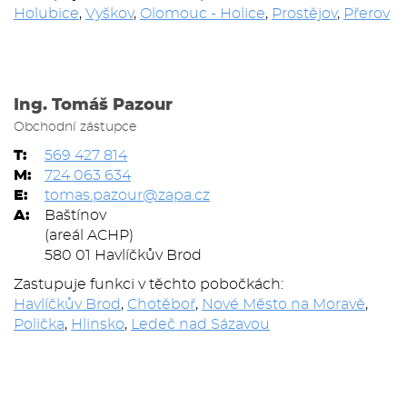
Holubice
,
Vyškov
,
Olomouc - Holice
,
Prostějov
,
Přerov
Ing. Tomáš Pazour
Obchodní zástupce
T:
569 427 814
M:
724 063 634
E:
tomas.pazour@zapa.cz
A:
Baštínov
(areál ACHP)
580 01 Havlíčkův Brod
Zastupuje funkci v těchto pobočkách:
Havlíčkův Brod
,
Chotěboř
,
Nové Město na Moravě
,
Polička
,
Hlinsko
,
Ledeč nad Sázavou