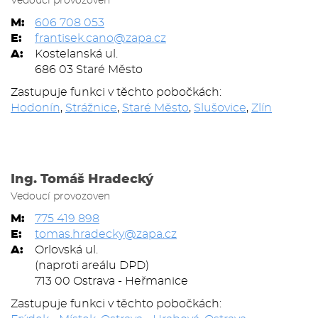
Vedoucí provozoven
M:
606 708 053
E:
frantisek.cano@zapa.cz
A:
Kostelanská ul.
686 03 Staré Město
Zastupuje funkci v těchto pobočkách:
Hodonín
,
Strážnice
,
Staré Město
,
Slušovice
,
Zlín
Ing. Tomáš Hradecký
Vedoucí provozoven
M:
775 419 898
E:
tomas.hradecky@zapa.cz
A:
Orlovská ul.
(naproti areálu DPD)
713 00 Ostrava - Heřmanice
Zastupuje funkci v těchto pobočkách: