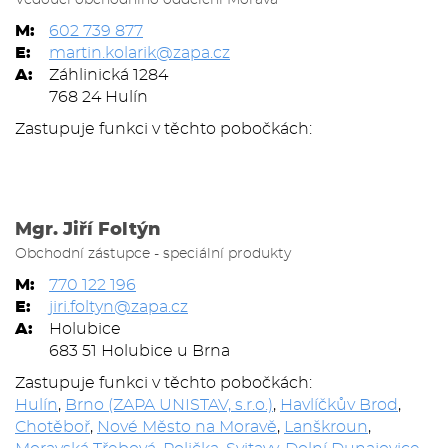
Vedoucí obchodního oddělení Morava
M:
602 739 877
E:
martin.kolarik@zapa.cz
A:
Záhlinická 1284
768 24 Hulín
Zastupuje funkci v těchto pobočkách:
Mgr. Jiří Foltýn
Obchodní zástupce - speciální produkty
M:
770 122 196
E:
jiri.foltyn@zapa.cz
A:
Holubice
683 51 Holubice u Brna
Zastupuje funkci v těchto pobočkách:
Hulín
,
Brno (ZAPA UNISTAV, s.r.o.)
,
Havlíčkův Brod
,
Chotěboř
,
Nové Město na Moravě
,
Lanškroun
,