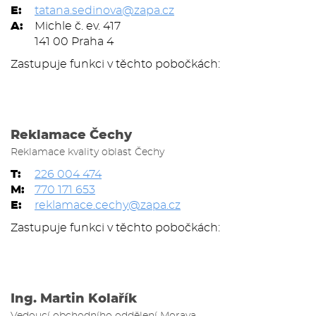
E:
tatana.sedinova@zapa.cz
A:
Michle č. ev. 417
141 00 Praha 4
Zastupuje funkci v těchto pobočkách:
Reklamace Čechy
Reklamace kvality oblast Čechy
T:
226 004 474
M:
770 171 653
E:
reklamace.cechy@zapa.cz
Zastupuje funkci v těchto pobočkách:
Ing. Martin Kolařík