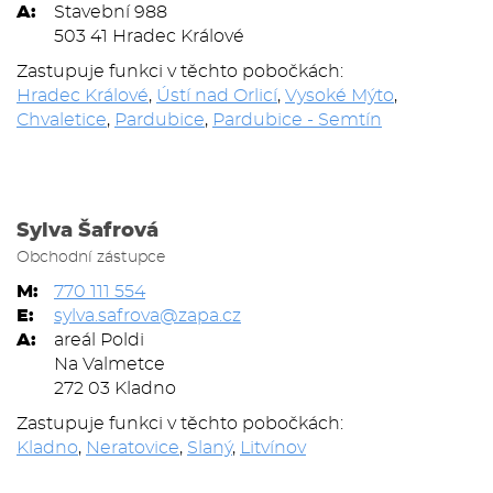
A:
Stavební 988
503 41 Hradec Králové
Zastupuje funkci v těchto pobočkách:
Hradec Králové
,
Ústí nad Orlicí
,
Vysoké Mýto
,
Chvaletice
,
Pardubice
,
Pardubice - Semtín
Sylva Šafrová
Obchodní zástupce
M:
770 111 554
E:
sylva.safrova@zapa.cz
A:
areál Poldi
Na Valmetce
272 03 Kladno
Zastupuje funkci v těchto pobočkách:
Kladno
,
Neratovice
,
Slaný
,
Litvínov