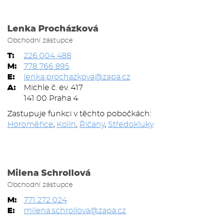
Lenka Procházková
Obchodní zástupce
T:
226 004 488
M:
778 766 895
E:
lenka.prochazkova@zapa.cz
A:
Michle č. ev. 417
141 00 Praha 4
Zastupuje funkci v těchto pobočkách:
Horoměřice
,
Kolín
,
Říčany
,
Středokluky
Milena Schrollová
Obchodní zástupce
M:
771 272 024
E:
milena.schrollova@zapa.cz