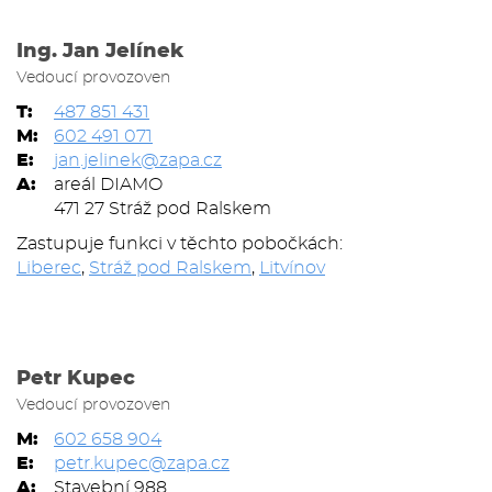
Ing. Jan Jelínek
Vedoucí provozoven
T:
487 851 431
M:
602 491 071
E:
jan.jelinek@zapa.cz
A:
areál DIAMO
471 27 Stráž pod Ralskem
Zastupuje funkci v těchto pobočkách:
Liberec
,
Stráž pod Ralskem
,
Litvínov
Petr Kupec
Vedoucí provozoven
M:
602 658 904
E:
petr.kupec@zapa.cz
A:
Stavební 988