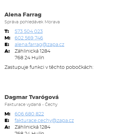
Alena Farrag
Správa pohledávek Morava
T:
573 504 023
M:
602 569 746
E:
alena.farrag@zapa.cz
A:
Záhlinická 1284
768 24 Hulín
Zastupuje funkci v těchto pobočkách:
Dagmar Tvarógová
Fakturace vydaná - Čechy
M:
606 680 822
E:
fakturace.cechy@zapa.cz
A:
Záhlinická 1284
768 24 Hulín