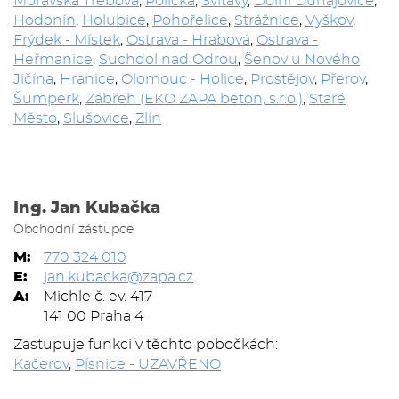
Moravská Třebová
,
Polička
,
Svitavy
,
Dolní Dunajovice
,
Hodonín
,
Holubice
,
Pohořelice
,
Strážnice
,
Vyškov
,
Frýdek - Místek
,
Ostrava - Hrabová
,
Ostrava -
Heřmanice
,
Suchdol nad Odrou
,
Šenov u Nového
Jičína
,
Hranice
,
Olomouc - Holice
,
Prostějov
,
Přerov
,
Šumperk
,
Zábřeh (EKO ZAPA beton, s.r.o.)
,
Staré
Město
,
Slušovice
,
Zlín
Ing. Jan Kubačka
Obchodní zástupce
M:
770 324 010
E:
jan.kubacka@zapa.cz
A:
Michle č. ev. 417
141 00 Praha 4
Zastupuje funkci v těchto pobočkách:
Kačerov
,
Písnice - UZAVŘENO