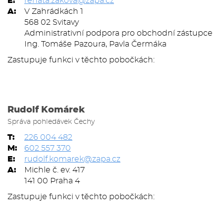
E:
renata.zakova@zapa.cz
A:
V Zahrádkách 1
568 02 Svitavy
Administrativní podpora pro obchodní zástupce
Ing. Tomáše Pazoura, Pavla Čermáka
Zastupuje funkci v těchto pobočkách:
Rudolf Komárek
Správa pohledávek Čechy
T:
226 004 482
M:
602 557 370
E:
rudolf.komarek@zapa.cz
A:
Michle č. ev. 417
141 00 Praha 4
Zastupuje funkci v těchto pobočkách: