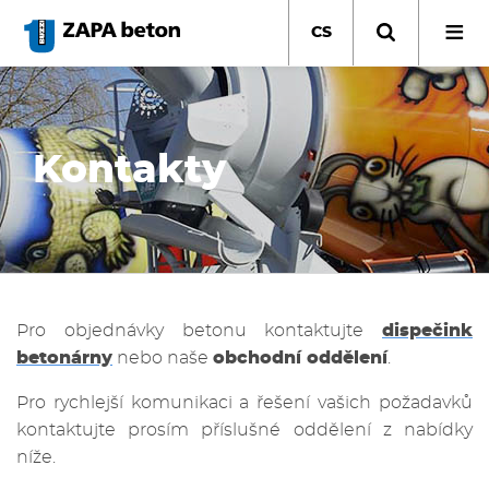
Přejít
k
CS
hlavnímu
obsahu
Kontakty
Pro objednávky betonu kontaktujte
dispečink
betonárny
nebo naše
obchodní oddělení
.
Pro rychlejší komunikaci a řešení vašich požadavků
kontaktujte prosím příslušné oddělení z nabídky
níže.