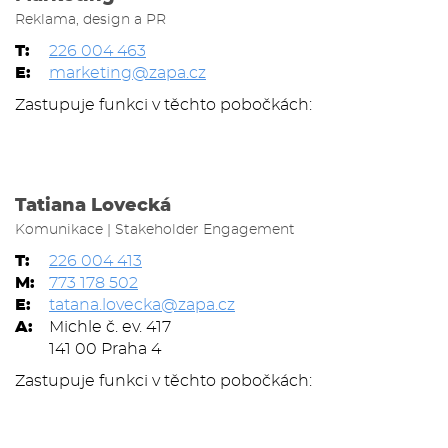
Reklama, design a PR
T:
226 004 463
E:
marketing@zapa.cz
Zastupuje funkci v těchto pobočkách:
Tatiana Lovecká
Komunikace | Stakeholder Engagement
T:
226 004 413
M:
773 178 502
E:
tatana.lovecka@zapa.cz
A:
Michle č. ev. 417
141 00 Praha 4
Zastupuje funkci v těchto pobočkách: