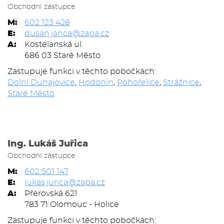
Obchodní zástupce
M:
602 123 428
E:
dusan.janca@zapa.cz
A:
Kostelanská ul.
686 03 Staré Město
Zastupuje funkci v těchto pobočkách:
Dolní Dunajovice
,
Hodonín
,
Pohořelice
,
Strážnice
,
Staré Město
Ing. Lukáš Juřica
Obchodní zástupce
M:
602 501 147
E:
lukas.jurica@zapa.cz
A:
Přerovská 621
783 71 Olomouc - Holice
Zastupuje funkci v těchto pobočkách: