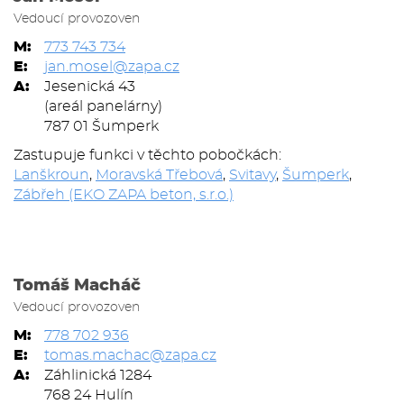
Vedoucí provozoven
M:
773 743 734
E:
jan.mosel@zapa.cz
A:
Jesenická 43
(areál panelárny)
787 01 Šumperk
Zastupuje funkci v těchto pobočkách:
Lanškroun
,
Moravská Třebová
,
Svitavy
,
Šumperk
,
Zábřeh (EKO ZAPA beton, s.r.o.)
Tomáš Macháč
Vedoucí provozoven
M:
778 702 936
E:
tomas.machac@zapa.cz
A:
Záhlinická 1284
768 24 Hulín