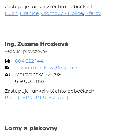
Zastupuje funkci v těchto pobočkách:
Hulín
,
Hranice
,
Olomouc - Holice
,
Přerov
Ing. Zuzana Hrozková
Vedoucí provozovny
M:
604 222 144
E:
zuzana.hrozkova@zapa.cz
A:
Moravanská 224/98
619 00 Brno
Zastupuje funkci v těchto pobočkách:
Brno (ZAPA UNISTAV, s.r.o.)
Lomy a pískovny