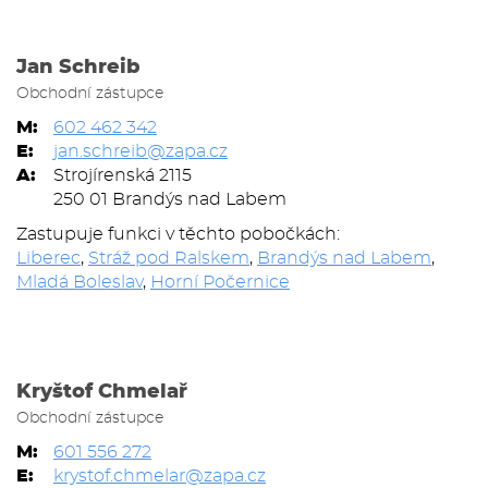
Jan Schreib
Obchodní zástupce
M:
602 462 342
E:
jan.schreib@zapa.cz
A:
Strojírenská 2115
250 01 Brandýs nad Labem
Zastupuje funkci v těchto pobočkách:
Liberec
,
Stráž pod Ralskem
,
Brandýs nad Labem
,
Mladá Boleslav
,
Horní Počernice
Kryštof Chmelař
Obchodní zástupce
M:
601 556 272
E:
krystof.chmelar@zapa.cz