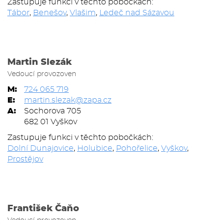
Zastupuje funkci v těchto pobočkách:
Tábor
,
Benešov
,
Vlašim
,
Ledeč nad Sázavou
Martin Slezák
Vedoucí provozoven
M:
724 065 719
E:
martin.slezak@zapa.cz
A:
Sochorova 705
682 01 Vyškov
Zastupuje funkci v těchto pobočkách:
Dolní Dunajovice
,
Holubice
,
Pohořelice
,
Vyškov
,
Prostějov
František Čaňo