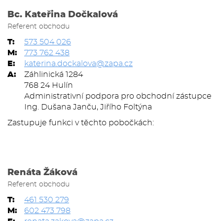
Bc. Kateřina Dočkalová
Referent obchodu
T:
573 504 026
M:
773 762 438
E:
katerina.dockalova@zapa.cz
A:
Záhlinická 1284
768 24 Hulín
Administrativní podpora pro obchodní zástupce
Ing. Dušana Janču, Jiřího Foltýna
Zastupuje funkci v těchto pobočkách:
Renáta Žáková
Referent obchodu
T:
461 530 279
M:
602 473 798