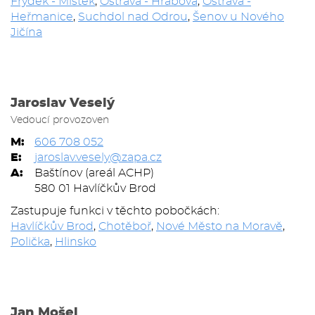
Frýdek - Místek
,
Ostrava - Hrabová
,
Ostrava -
Heřmanice
,
Suchdol nad Odrou
,
Šenov u Nového
Jičína
Jaroslav Veselý
Vedoucí provozoven
M:
606 708 052
E:
jaroslav.vesely@zapa.cz
A:
Baštínov (areál ACHP)
580 01 Havlíčkův Brod
Zastupuje funkci v těchto pobočkách:
Havlíčkův Brod
,
Chotěboř
,
Nové Město na Moravě
,
Polička
,
Hlinsko
Jan Mošel