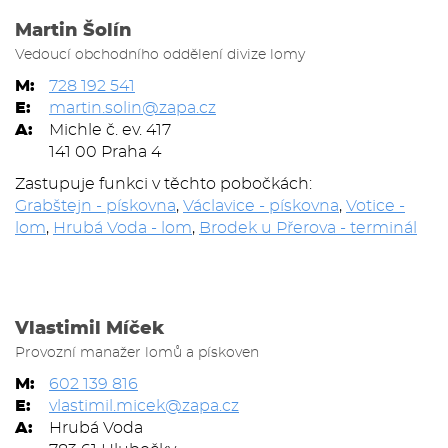
Martin Šolín
Vedoucí obchodního oddělení divize lomy
M:
728 192 541
E:
martin.solin@zapa.cz
A:
Michle č. ev. 417
141 00 Praha 4
Zastupuje funkci v těchto pobočkách:
Grabštejn - pískovna
,
Václavice - pískovna
,
Votice -
lom
,
Hrubá Voda - lom
,
Brodek u Přerova - terminál
Vlastimil Míček
Provozní manažer lomů a pískoven
M:
602 139 816
E:
vlastimil.micek@zapa.cz
A:
Hrubá Voda