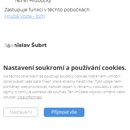
783 61 Hlubočky
Zastupuje funkci v těchto pobočkách:
Hrubá Voda - lom
Stanislav Šubrt
Vedoucí provozovny
M:
778 421 773
Nastavení soukromí a používání cookies.
E:
stanislav.subrt@zapa.cz
A:
Kamenolom Votice
Na těchto stránkách se používají soubory cookies, které nám umožní
259 01 Votice
zpracovávat vaše data (např. které stránky navštívíte). Tyto údaje nám
pomáhají web provozovat, nabízet obsah či reklamu v souladu s vašimi
Zastupuje funkci v těchto pobočkách:
zájmy. K tomu je potřeba váš souhlas. Ten můžete kdykoliv změnit nebo
Votice - lom
odvolat.
Více informací
Přijmout vše
Nastavení
Miroslav Šourek