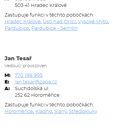
503 41 Hradec Králové
Zastupuje funkci v těchto pobočkách:
Hradec Králové
,
Ústí nad Orlicí
,
Vysoké Mýto
,
Pardubice
,
Pardubice - Semtín
Jan Tesař
Vedoucí provozoven
M:
770 198 995
E:
jan.tesar@zapa.cz
A:
Suchdolská ul.
252 62 Horoměřice
Zastupuje funkci v těchto pobočkách:
Horoměřice
,
Kladno
,
Slaný
,
Středokluky