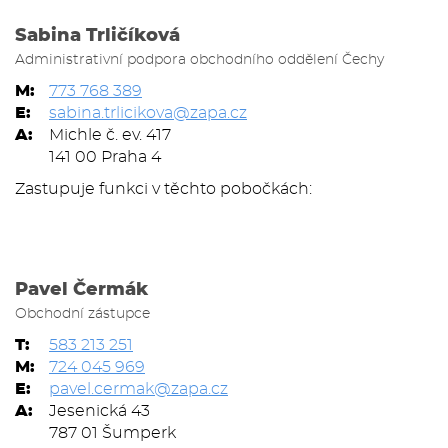
Sabina Trličíková
Administrativní podpora obchodního oddělení Čechy
M:
773 768 389
E:
sabina.trlicikova@zapa.cz
A:
Michle č. ev. 417
141 00 Praha 4
Zastupuje funkci v těchto pobočkách:
Pavel Čermák
Obchodní zástupce
T:
583 213 251
M:
724 045 969
E:
pavel.cermak@zapa.cz
A:
Jesenická 43
787 01 Šumperk