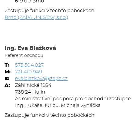
619 00 Brno
Zastupuje funkci v těchto pobočkách:
Brno (ZAPA UNISTAV, s.r.o.)
Ing. Eva Blažková
Referent obchodu
T:
573 504 027
M:
721 410 949
E:
eva.blazkova@zapa.cz
A:
Záhlinická 1284
768 24 Hulín
Administrativní podpora pro obchodní zástupce
Ing. Lukáše Juřicu, Michala Synáčka
Zastupuje funkci v těchto pobočkách: