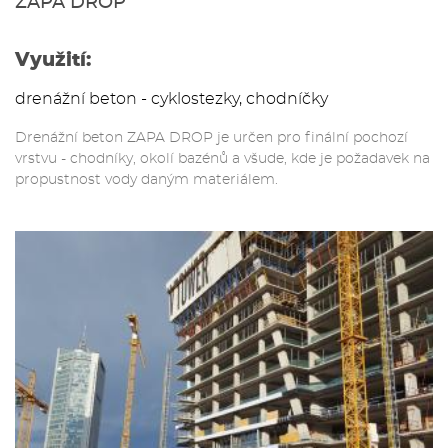
ZAPA DROP
Využití:
drenážní beton - cyklostezky, chodníčky
Drenážní beton ZAPA DROP je určen pro finální pochozí
vrstvu - chodníky, okolí bazénů a všude, kde je požadavek na
propustnost vody daným materiálem.