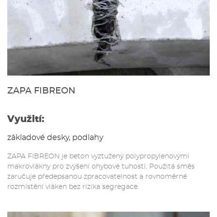
ZAPA FIBREON
Využití:
základové desky, podlahy
ZAPA FIBREON je beton vyztužený polypropylenovými
makrovlákny pro zvýšení ohybové tuhosti. Použitá směs
zaručuje předepsanou zpracovatelnost a rovnoměrné
rozmístění vláken bez rizika segregace.