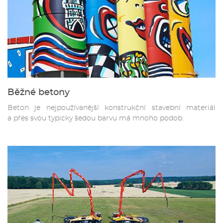
Běžné betony
Beton je nejpoužívanější konstrukční stavební materiál
a přes svou typicky šedou barvu má mnoho podob.