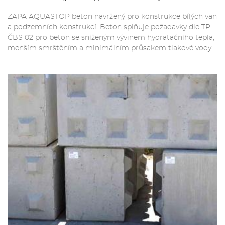
ZAPA AQUASTOP beton navržený pro konstrukce bílých van
a podzemních konstrukcí. Beton splňuje požadavky dle TP
ČBS 02 pro beton se sníženým vývinem hydratačního tepla,
menším smrštěním a minimálním průsakem tlakové vody.