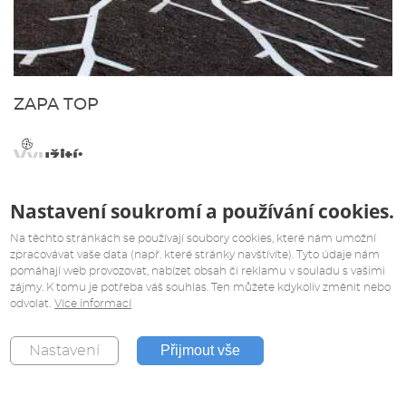
ZAPA TOP
Využití:
pohledový beton - svislé konstrukce
Nastavení soukromí a používání cookies.
ZAPA TOP je výrobek vyvinutý pro významné a exponované
Na těchto stránkách se používají soubory cookies, které nám umožní
konstrukce s velmi vysokými požadavky na výslednou
zpracovávat vaše data (např. které stránky navštívíte). Tyto údaje nám
estetiku povrchu.
pomáhají web provozovat, nabízet obsah či reklamu v souladu s vašimi
zájmy. K tomu je potřeba váš souhlas. Ten můžete kdykoliv změnit nebo
odvolat.
Více informací
Přijmout vše
Nastavení