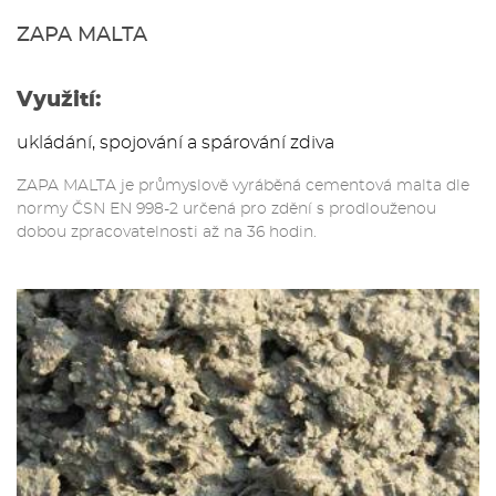
ZAPA MALTA
Využití:
ukládání, spojování a spárování zdiva
ZAPA MALTA je průmyslově vyráběná cementová malta dle
normy ČSN EN 998-2 určená pro zdění s prodlouženou
dobou zpracovatelnosti až na 36 hodin.