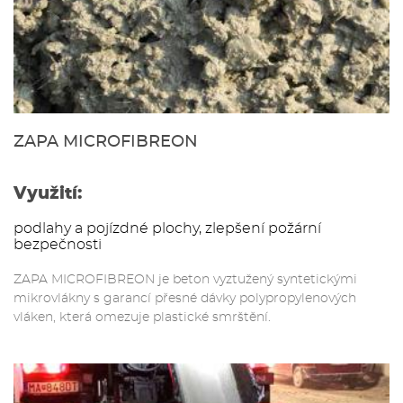
ZAPA MICROFIBREON
Využití:
podlahy a pojízdné plochy, zlepšení požární
bezpečnosti
ZAPA MICROFIBREON je beton vyztužený syntetickými
mikrovlákny s garancí přesné dávky polypropylenových
vláken, která omezuje plastické smrštění.