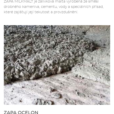
ZAPA MILKMALT je zálivková malta vyrobená ze směsi
drobného kameniva, cementu, vody a speciálních přísad,
které zajišťují její tekutost a provzdušnění.
ZAPA OCELON