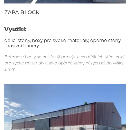
ZAPA BLOCK
Využití:
dělicí stěny, boxy pro sypké materiály, opěrně stěny,
masivní bariéry
Betonové bloky se používají pro výstavbu dělicích stěn, boxů
pro sypké materiály a jako opěrné stěny násypů až do výšky
2,4 m.