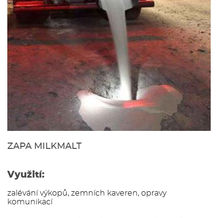
ZAPA MILKMALT
Využití:
zalévání výkopů, zemních kaveren, opravy
komunikací