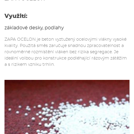
Využití:
základové desky, podlahy
ZAPA OCELON je beton vyztužený ocelovými vlákny vysoké
kvality. Použitá směs zaručuje snadnou zpracovatelnost a
rovnoměrné rozmístění vláken bez rizika segregace. Je
ideální volbou pro konstrukce podléhající rázovým zátěžím
a s rizikem vzniku trhlin.