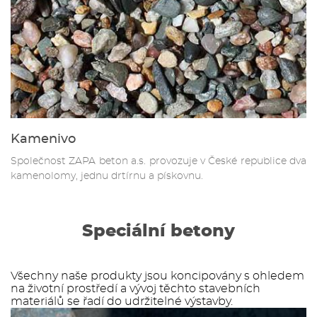
Kamenivo
Společnost ZAPA beton a.s. provozuje v České republice dva
kamenolomy, jednu drtírnu a pískovnu.
Speciální betony
Všechny naše produkty jsou koncipovány s ohledem
na životní prostředí a vývoj těchto stavebních
materiálů se řadí do udržitelné výstavby.