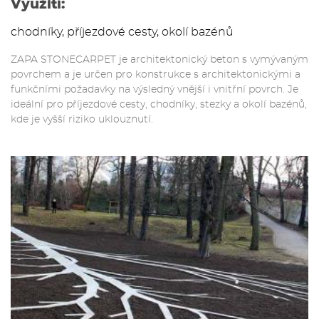
Využití:
chodníky, příjezdové cesty, okolí bazénů
ZAPA STONECARPET je architektonický beton s vymývaným
povrchem a je určen pro konstrukce s architektonickými a
funkčními požadavky na výsledný vnější i vnitřní povrch. Je
ideální pro příjezdové cesty, chodníky, stezky a okolí bazénů,
kde je vyšší riziko uklouznutí.