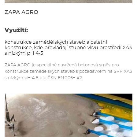
ZAPA AGRO
Využití:
konstrukce zemědělských staveb a ostatní
konstrukce, kde převládají stupně vlivu prostředí XA3
s nízkým pH 4-5
ZAPA AGRO je speciálně navržená betonová směs pro
konstrukce zemědělských staveb s požadavkem na SVP XA3
s nízkým pH 4-5 dle ČSN EN 206+ A2.