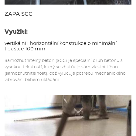
ZAPA SCC
Využití:
vertikální i horizontální konstrukce o minimální
tloušťce 100 mm
Samozhutnitelný beton (SCC) je speciální druh betonu s
vysokou tekutostí, který se zhutňuje sám vlastní tíhou
(samozhutnitelnost), což vylučuje potřebu mechanického
vibrování během ukládání.