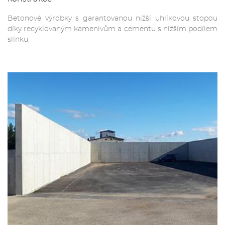
Betonové výrobky s garantovanou nižší uhlíkovou stopou
díky recyklovaným kamenivům a cementu s nižším podílem
slínku.