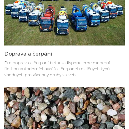
Doprava a čerpání
Pro dopravu a čerpání betonu disponujeme moderní
flotilou autodomíchávačů a čerpadel rozličných typů,
vhodných pro všechny druhy staveb.