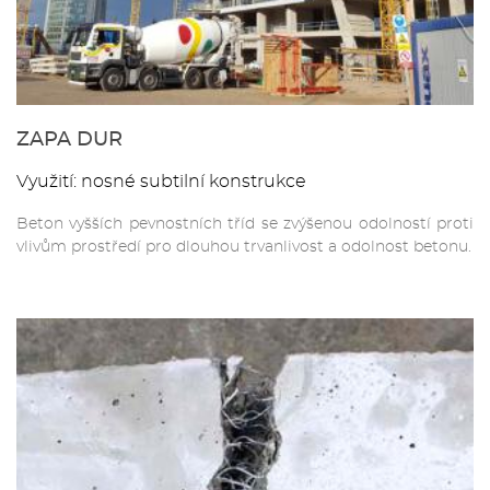
ZAPA DUR
Využití: nosné subtilní konstrukce
Beton vyšších pevnostních tříd se zvýšenou odolností proti
vlivům prostředí pro dlouhou trvanlivost a odolnost betonu.