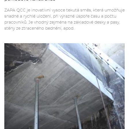
ZAPA QCC je inovativní vysoce tekutá směs, která umožňuje
snadné a rychlé uložení, při výrazné úspoře času a počtu
pracovníků. Je vhodný zejména na základové desky a pasy,
stěny ze ztraceného bednění, apod.