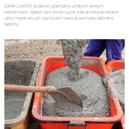
ZAPA LIAPOR je beton vylehčený umělým lehkým
kamenivem, ideální pro konstrukce, kde je klíčové omezit
váhu materiálu při zachování tlakové pevnosti běžného
betonu.