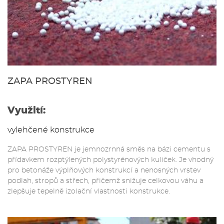
ZAPA PROSTYREN
Využití:
vylehčené konstrukce
ZAPA PROSTYREN je jemnozrnná směs na bázi cementu s
přídavkem rozptýlených polystyrénových kuliček. Je vhodný
pro betonáže výplňových konstrukcí a nenosných vrstev
podlah, stropů a střech, přičemž snižuje celkovou váhu a
zlepšuje tepelně izolační vlastnosti konstrukce.