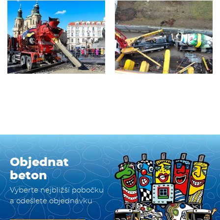
Objednat
beton
Vyberte nejbližší pobočku
a odešlete objednávku