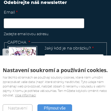
Odebírejte náš newsletter
Email
Zadejte emailovou adresu.
CAPTCHA
Jaký kód je na obrázku?
Nastavení soukromí a používání cookies.
Manage
existing
Na těchto stránkách se používají soubory cookies, které nám umožní
zpracovávat vaše data (např. které stránky navštívíte). Tyto údaje nám
pomáhají web provozovat, nabízet obsah či reklamu v souladu s vašimi
zájmy. K tomu je potřeba váš souhlas. Ten můžete kdykoliv změnit nebo
odvolat.
Více informací
Všechna práva vyhrazena. Copyright 2019
Přijmout vše
Nastavení