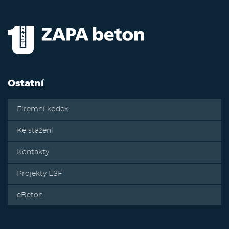
Ostatní
Firemní kodex
Ke stažení
Kontakty
Projekty ESF
eBeton