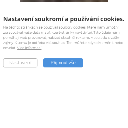
Nastavení soukromí a používání cookies.
Na těchto stránkách se používají soubory cookies, které nám umožní
zpracovávat vaše data (např. které stránky navštívíte). Tyto údaje nám
pomáhají web provozovat, nabízet obsah či reklamu v souladu s vašimi
zájmy. K tomu je potřeba váš souhlas. Ten můžete kdykoliv změnit nebo
odvolat.
Více informací
Přijmout vše
Nastavení