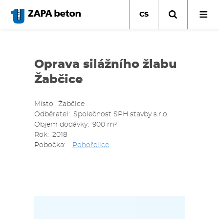
Přejít
k
CS
hlavnímu
obsahu
Oprava silážního žlabu
Žabčice
Místo
Žabčice
Odběratel
Společnost SPH stavby s.r.o.
Objem dodávky
900 m³
Rok
2018
Pobočka
Pohořelice