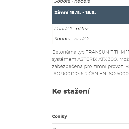
Sobota - neděle
Zimní 15.11. - 15.3.
Pondělí - pátek:
Sobota - neděle
Betonárna typ TRANSUNIT THM 1
systémem ASTERIX ATX 300. Možno
zabezpečena pro zimní provoz. B
ISO 9001:2016 a ČSN EN ISO 50001
Ke stažení
Ceníky