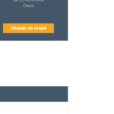
691 23
Pohořelice
Česko
Ukázat na mapě