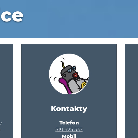
ice
Kontakty
e
Telefon
o
519 425 337
Mobil