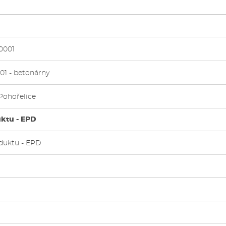
0001
01 - betonárny
 Pohořelice
uktu - EPD
oduktu - EPD