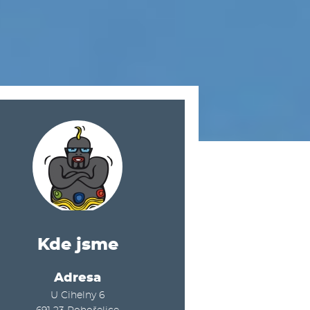
Kde jsme
Adresa
U Cihelny 6