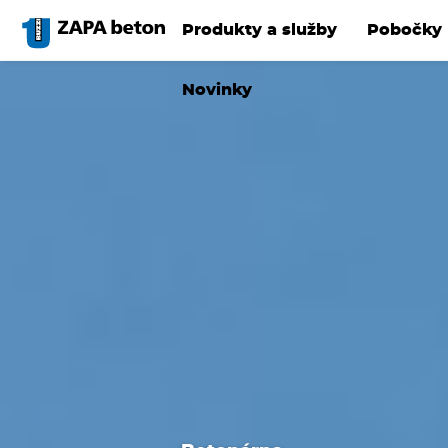
Přejít
k
Produkty a služby
Pobočky
hlavnímu
obsahu
Novinky