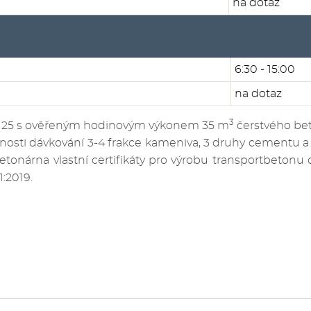
na dotaz
6:30 - 15:00
na dotaz
3
125 s ověřeným hodinovým výkonem 35 m
čerstvého bet
sti dávkování 3-4 frakce kameniva, 3 druhy cementu a 4
etonárna vlastní certifikáty pro výrobu transportbeton
:2019.