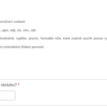
množství souborů.
t, pptx, odp, xls, xlsx, ods.
onkrétně, vyplňte, prosím, formuláře níže, které značně urychlí proces v
 minimálními třídami pevnosti.
a obrázku?