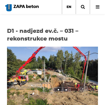
Skip
to
EN
main
content
D1 - nadjezd ev.č. – 031 –
rekonstrukce mostu