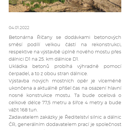
04.01.2022
Betonárna Říčany se dodávkami betonových
směsí podílí velkou částí na rekonstrukci,
respektive na výstavbě úplně nového mostu přes
dálnici D1 na 25. km dálnice D1.
Ukládka betonů probíhá výhradně pomocí
čerpadel, a to z obou stran dálnice.
Výstavba nových mostních opěr je víceméně
ukončena a aktuálně přišel čas na osazení hlavní
nosné konstrukce mostu. Ta bude ocelová o
celkové délce 77,5 metru a šířce 4 metry a bude
vážit 168 tun.
Zadavatelem zakázky je Ředitelství silnic a dálnic
ČR, generálním dodavatelem prací je společnost