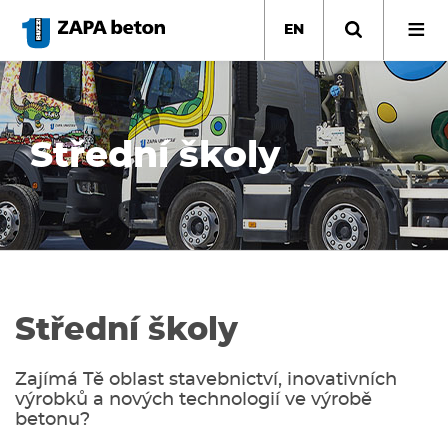
Skip
to
EN
main
content
Střední školy
Střední školy
Zajímá Tě oblast stavebnictví, inovativních
výrobků a nových technologií ve výrobě
betonu?