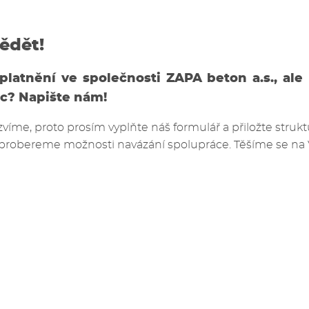
ědět!
latnění ve společnosti ZAPA beton a.s., ale n
ic? Napište nám!
íme, proto prosím vyplňte náš formulář a přiložte strukt
a probereme možnosti navázání spolupráce. Těšíme se na 