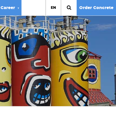
Career
Order Concrete
EN