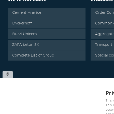
We're not alone
Products
Cement Hranice
Order Con
Dyckerhoff
Common c
Buzzi Unicem
Aggregat
ZAPA beton SK
Transport
Complete List of Group
Special co
Pri
This 
This 
accor