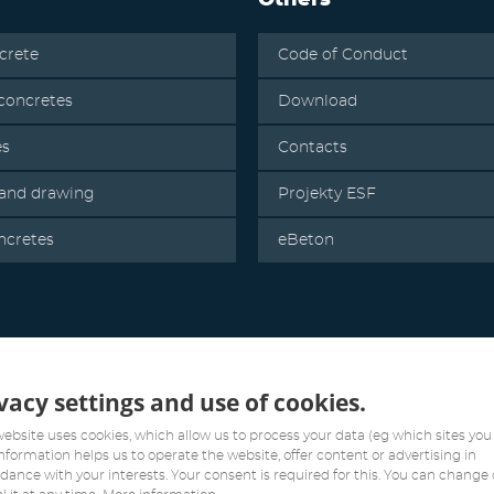
Others
crete
Code of Conduct
oncretes
Download
es
Contacts
 and drawing
Projekty ESF
ncretes
eBeton
vacy settings and use of cookies.
website uses cookies, which allow us to process your data (eg which sites you v
information helps us to operate the website, offer content or advertising in
dance with your interests. Your consent is required for this. You can change 