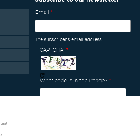
Subscribe to our newsletter
Email
The subscriber's email address.
CAPTCHA
What code is in the image?
isit).
Manage existing
or