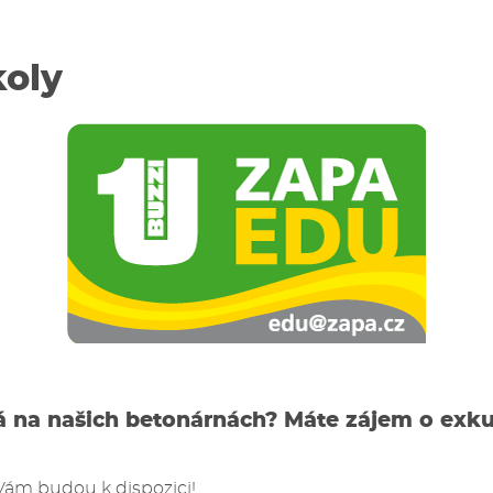
koly
á na našich betonárnách? Máte zájem o exku
Vám budou k dispozici!