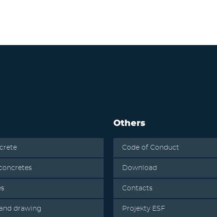
Others
crete
Code of Conduct
oncretes
Download
es
Contacts
 and drawing
Projekty ESF