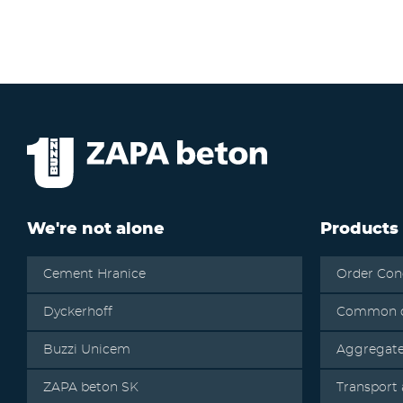
We're not alone
Products
Cement Hranice
Order Con
Dyckerhoff
Common c
Buzzi Unicem
Aggregat
ZAPA beton SK
Transport