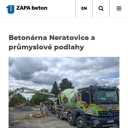
Skip
to
EN
main
content
Betonárna Neratovice a
průmyslové podlahy