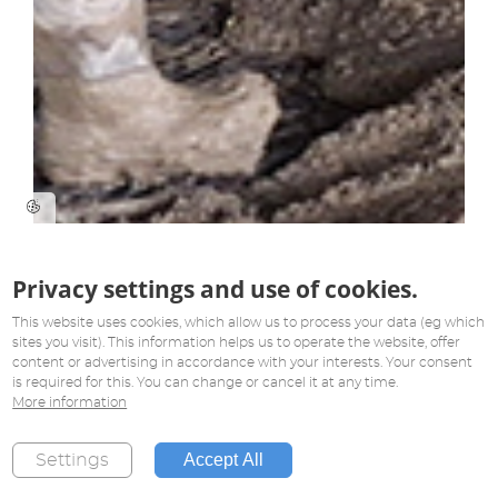
Privacy settings and use of cookies.
This website uses cookies, which allow us to process your data (eg which
sites you visit). This information helps us to operate the website, offer
content or advertising in accordance with your interests. Your consent
is required for this. You can change or cancel it at any time.
More information
Accept All
Settings