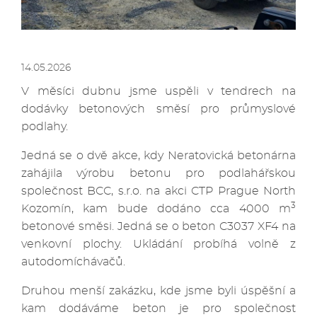
14.05.2026
V měsíci dubnu jsme uspěli v tendrech na
dodávky betonových směsí pro průmyslové
podlahy.
Jedná se o dvě akce, kdy Neratovická betonárna
zahájila výrobu betonu pro podlahářskou
společnost BCC, s.r.o. na akci CTP Prague North
3
Kozomín, kam bude dodáno cca 4000 m
betonové směsi. Jedná se o beton C3037 XF4 na
venkovní plochy. Ukládání probíhá volně z
autodomíchávačů.
Druhou menší zakázku, kde jsme byli úspěšní a
kam dodáváme beton je pro společnost