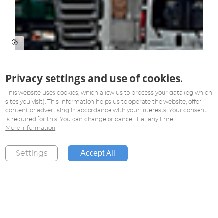
Privacy settings and use of cookies.
This website uses cookies, which allow us to process your data (eg which
sites you visit). This information helps us to operate the website, offer
content or advertising in accordance with your interests. Your consent
is required for this. You can change or cancel it at any time.
More information
Accept All
Settings