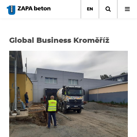
Skip
to
EN
main
content
Global Business Kroměříž