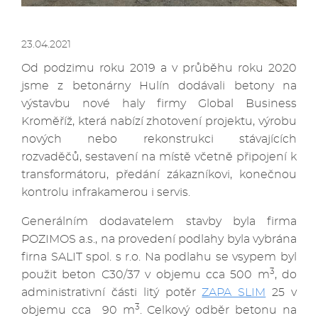
23.04.2021
Od podzimu roku 2019 a v průběhu roku 2020
jsme z betonárny Hulín dodávali betony na
výstavbu nové haly firmy Global Business
Kroměříž, která nabízí zhotovení projektu, výrobu
nových nebo rekonstrukci stávajících
rozvaděčů, sestavení na místě včetně připojení k
transformátoru, předání zákazníkovi, konečnou
kontrolu infrakamerou i servis.
Generálním dodavatelem stavby byla firma
POZIMOS a.s., na provedení podlahy byla vybrána
firna SALIT spol. s r.o. Na podlahu se vsypem byl
3
použit beton C30/37 v objemu cca 500 m
, do
administrativní části litý potěr
ZAPA SLIM
25 v
3
objemu cca 90 m
. Celkový odběr betonu na