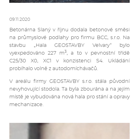
09.11.2020
Betonárna Slaný v říjnu dodala betonové směsi
na průmyslové podlahy pro firmu BCC, s.r.o. Na
stavbu „Hala GEOSTAVBY Velvary“ bylo
3
vyexpedováno 227 m
, a to v pevnostní třídě
C25/30 X0, XC1 v konzistenci S4. Ukládání
probíhalo volně z autodomíchávačů.
V areálu firmy GEOSTAVBY s.r.o. stála původní
nevyhovující stodola. Ta byla zbourána a na jejím
místě je vybudována nová hala pro stání a opravy
mechanizace.