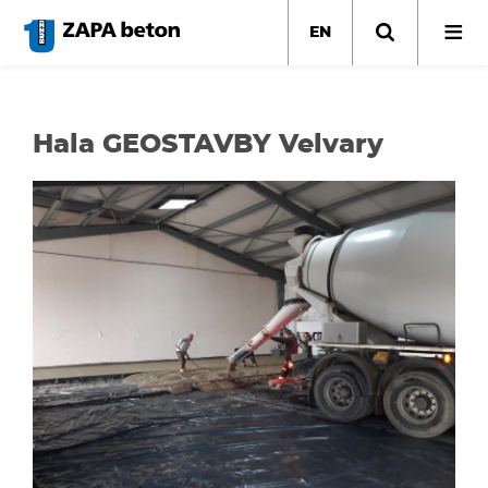
Skip
to
EN
main
content
Hala GEOSTAVBY Velvary