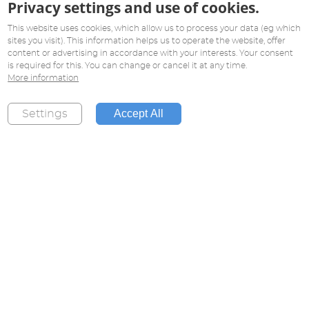
Privacy settings and use of cookies.
This website uses cookies, which allow us to process your data (eg which
sites you visit). This information helps us to operate the website, offer
content or advertising in accordance with your interests. Your consent
is required for this. You can change or cancel it at any time.
More information
Accept All
Settings