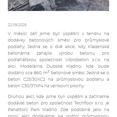
22.09.2025
V měsíci září jsme byli úspěšní v tendru na
dodávky betonových směsí pro průmyslové
podlahy. Jedná se o dvě akce, kdy Kladenská
betonárna zahájila výrobu betonu pro
podlahářskou společnost Vibrobeton s.r.o. na
akci Modelárna Dubská Kladno, kde bude
3
dodáno cca 860 m
betonové směsi. Jedná se o
beton C25/30XC2 na průmyslovou podlahu a
beton C30/37XF4 na venkovní plochy.
Druhou akcí, kde jsme byli úspěšní a začínáme
dodávat beton pro společnost Techfloor s.r.o. je
Panattoni Park Kladno. Zde podobně jako na
první akci dodáváme na vnitřní průmyslovou