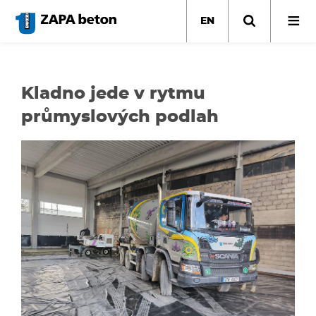
Skip
to
EN
main
content
Kladno jede v rytmu
průmyslových podlah