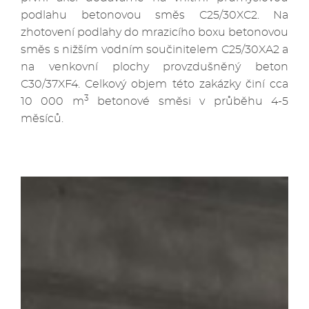
podlahu betonovou směs C25/30XC2. Na
zhotovení podlahy do mrazicího boxu betonovou
směs s nižším vodním součinitelem C25/30XA2 a
na venkovní plochy provzdušněný beton
C30/37XF4. Celkový objem této zakázky činí cca
3
10 000 m
betonové směsi v průběhu 4-5
měsíců.