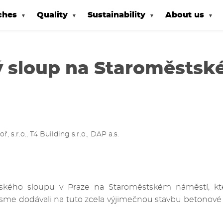
ches
Quality
Sustainability
About us
ý sloup na Staroměsts
ř, s.r.o., T4 Building s.r.o., DAP a.s.
kého sloupu v Praze na Staroměstském náměstí, kte
, jsme dodávali na tuto zcela výjimečnou stavbu betonové