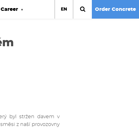
Career
Order Concrete
EN
kém
rý byl stržen davem v
 směsi z naší provozovny