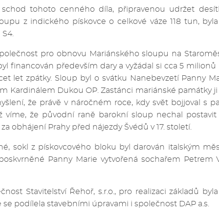
 schod tohoto cenného díla, připravenou udržet desít
oupu z indického pískovce o celkové váze 118 tun, byla
 S4.
Společnost pro obnovu Mariánského sloupu na Staromě
yl financován především dary a vyžádal si cca 5 milionů 
icet let zpátky. Sloup byl o svátku Nanebevzetí Panny 
 Kardinálem Dukou OP. Zastánci mariánské památky ji 
yšlení, že právě v náročném roce, kdy svět bojjoval s pa
iž víme, že původní raně barokní sloup nechal postavit c
a obhájení Prahy před nájezdy Švédů v 17. století.
né, sokl z pískovcového bloku byl darován italským mě
poskvrněné Panny Marie vytvořená sochařem Petrem 
nost Stavitelství Řehoř, s.r.o., pro realizaci základů by
ě se podílela stavebními úpravami i společnost DAP a.s.