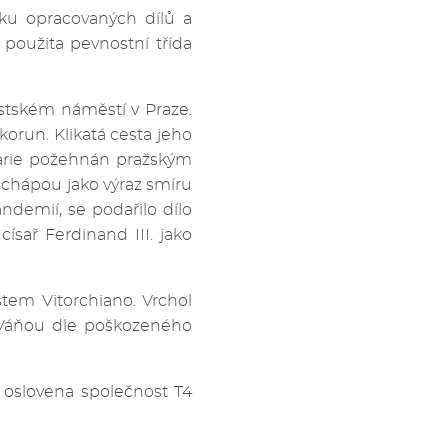
ku opracovaných dílů a
 použita pevnostní třída
stském náměstí v Praze.
korun. Klikatá cesta jeho
Marie požehnán pražským
chápou jako výraz smíru
ndemií, se podařilo dílo
ísař Ferdinand III. jako
stem Vitorchiano. Vrchol
Váňou dle poškozeného
la oslovena společnost T4