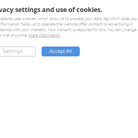
vacy settings and use of cookies.
website uses cookies, which allow us to process your data (eg which sites you v
information helps us to operate the website, offer content or advertising in
dance with your interests. Your consent is required for this. You can change 
l it at any time.
More information
Accept All
Settings