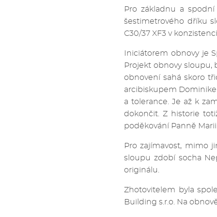
Pro základnu a spodní
šestimetrového dříku sl
C30/37 XF3 v konzistenci
Iniciátorem obnovy je 
Projekt obnovy sloupu, b
obnovení sahá skoro tř
arcibiskupem Dominikem
a tolerance. Je až k zam
dokončit. Z historie tot
poděkování Panně Marii z
Pro zajímavost, mimo ji
sloupu zdobí socha Ne
originálu.
Zhotovitelem byla společ
Building s.r.o. Na obnov