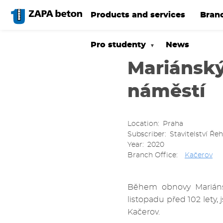
Skip
to
Products and services
Bran
main
content
Pro studenty
News
Mariánsk
náměstí
Location
Praha
Subscriber
Stavitelství Řeho
Year
2020
Branch Office
Kačerov
Během obnovy Mariáns
listopadu před 102 lety
Kačerov.