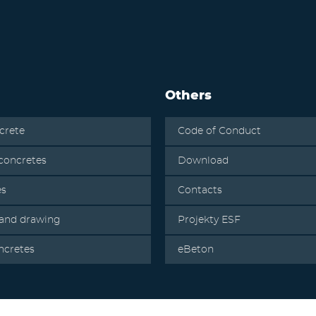
Others
crete
Code of Conduct
oncretes
Download
es
Contacts
 and drawing
Projekty ESF
ncretes
eBeton