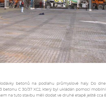
dodávky betonů na podlahu průmyslové haly. Do dne
3 betonu C 30/37 XC2, který byl ukládán pomocí mobilní
sem na tuto stavbu měli dodat ve druhé etapě ještě cca 