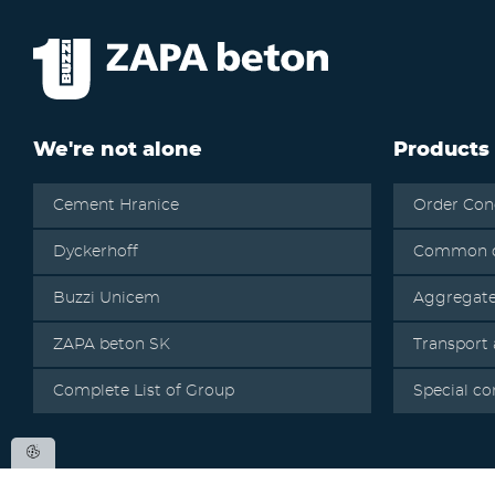
We're not alone
Products
Cement Hranice
Order Con
Dyckerhoff
Common c
Buzzi Unicem
Aggregat
ZAPA beton SK
Transport
Complete List of Group
Special co