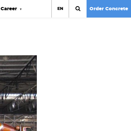
Career
Order Concrete
EN