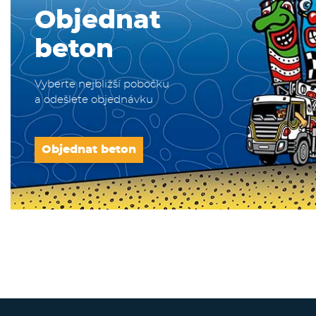
Objednat
beton
Vyberte nejbližší pobočku
a odešlete objednávku
Objednat beton