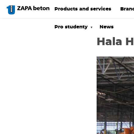
Skip
to
Products and services
Bran
main
content
Pro studenty
News
Hala H