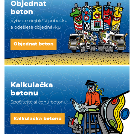
Objednat
beton
Vyberte nejbližší pobočku
a odešlete objednávku
Objednat beton
Kalkulačka
betonu
Spočítejte si cenu betonu
Kalkulačka betonu