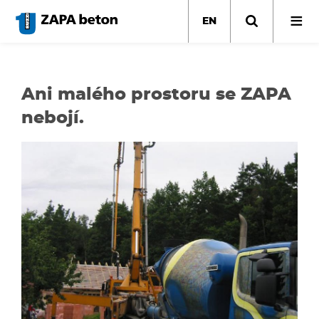
Skip
to
EN
main
content
Ani malého prostoru se ZAPA
nebojí.