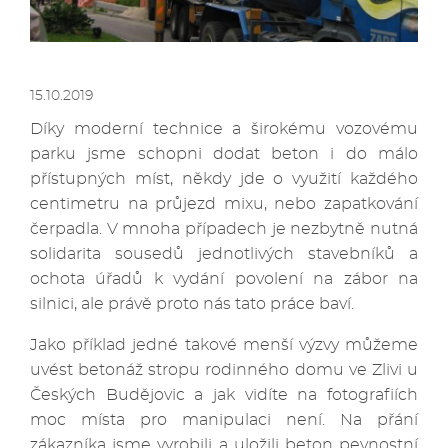
15.10.2019
Díky moderní technice a širokému vozovému
parku jsme schopni dodat beton i do málo
přístupných míst, někdy jde o využití každého
centimetru na průjezd mixu, nebo zapatkování
čerpadla. V mnoha případech je nezbytně nutná
solidarita sousedů jednotlivých stavebníků a
ochota úřadů k vydání povolení na zábor na
silnici, ale právě proto nás tato práce baví.
Jako příklad jedné takové menší výzvy můžeme
uvést betonáž stropu rodinného domu ve Zlivi u
Českých Budějovic a jak vidíte na fotografiích
moc místa pro manipulaci není. Na přání
zákazníka jsme vyrobili a uložili beton pevnostní