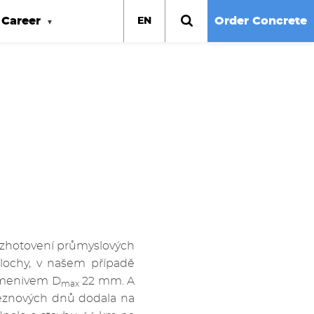
Career
Order Concrete
EN
u zhotovení průmyslových
plochy, v našem případě
kamenivem D
22 mm. A
max
řeznových dnů dodala na