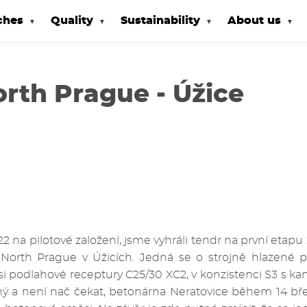
ches
Quality
Sustainability
About us
rth Prague - Úžice
2 na pilotové založení, jsme vyhráli tendr na první etap
North Prague v Úžicích. Jedná se o strojně hlazené 
 podlahové receptury C25/30 XC2, v konzistenci S3 s 
ný a není nač čekat, betonárna Neratovice během 14 b