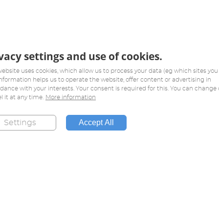
vacy settings and use of cookies.
website uses cookies, which allow us to process your data (eg which sites you v
information helps us to operate the website, offer content or advertising in
dance with your interests. Your consent is required for this. You can change 
l it at any time.
More information
Accept All
Settings