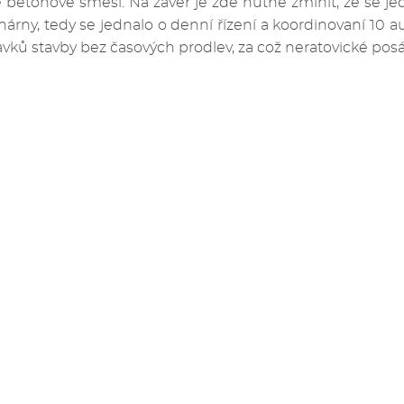
 betonové směsi. Na závěr je zde nutné zmínit, že se j
árny, tedy se jednalo o denní řízení a koordinovaní 10 
vků stavby bez časových prodlev, za což neratovické p