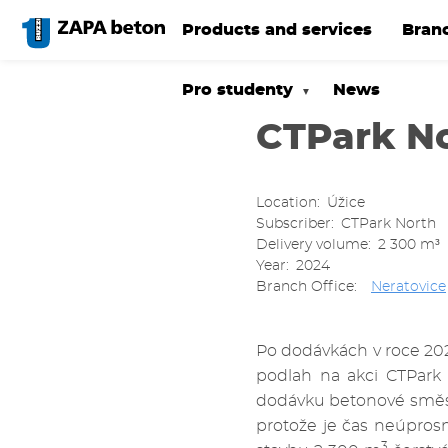
Skip
to
Products and services
Bran
main
content
Pro studenty
News
CTPark No
Location
Úžice
Subscriber
CTPark North
Delivery volume
2 300 m³
Year
2024
Branch Office
Neratovice
Po dodávkách v roce 202
podlah na akci CTPark 
dodávku betonové směsi
protože je čas neúpros
3