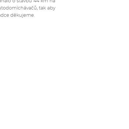
ednalo o stavbu 44 km na
autodomíchávačů, tak aby
osádce děkujeme.