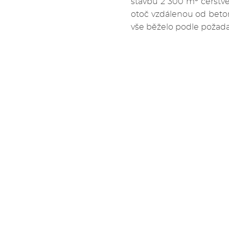
stavbu 2 300 m
čerstvé
otoč vzdálenou od beton
vše běželo podle požada