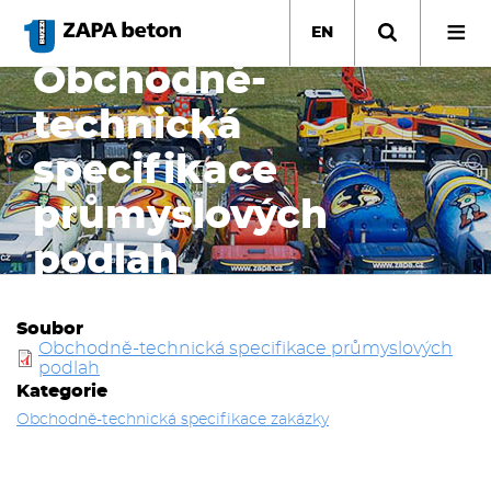
Skip
to
EN
main
Obchodně-
content
technická
specifikace
průmyslových
podlah
Soubor
Obchodně-technická specifikace průmyslových
podlah
Kategorie
Obchodně-technická specifikace zakázky