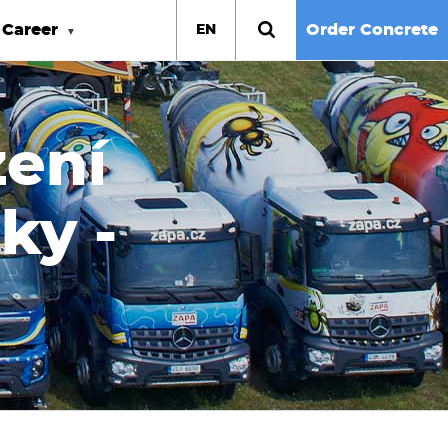
Career
Order Concrete
EN
zení
ky -