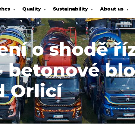
ches
Quality
Sustainability
About us
ní o shodě ří
- betonové blo
 Orlicí