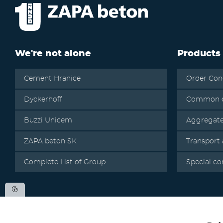
We're not alone
Products
Cement Hranice
Order Con
Dyckerhoff
Common c
Buzzi Unicem
Aggregat
ZAPA beton SK
Transport
Complete List of Group
Special co