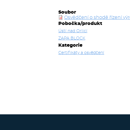
Soubor
Osvědčení o shodě řízení výro
Pobočka/produkt
Ústí nad Orlicí
ZAPA BLOCK
Kategorie
Certifikáty a osvědčení