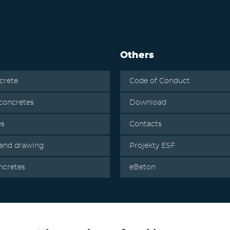
Others
crete
Code of Conduct
oncretes
Download
es
Contacts
 and drawing
Projekty ESF
ncretes
eBeton