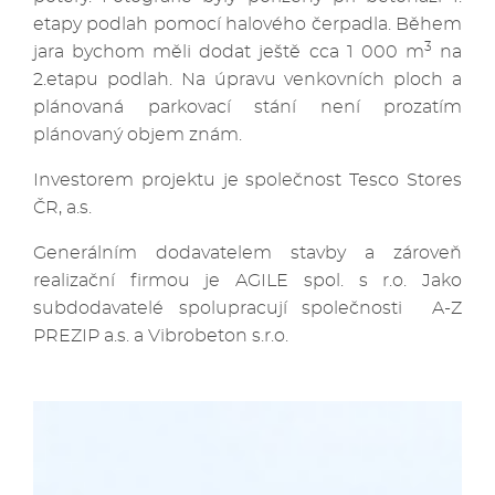
etapy podlah pomocí halového čerpadla. Během
3
jara bychom měli dodat ještě cca 1 000 m
na
2.etapu podlah. Na úpravu venkovních ploch a
plánovaná parkovací stání není prozatím
plánovaný objem znám.
Investorem projektu je společnost Tesco Stores
ČR, a.s.
Generálním dodavatelem stavby a zároveň
realizační firmou je AGILE spol. s r.o. Jako
subdodavatelé spolupracují společnosti A-Z
PREZIP a.s. a Vibrobeton s.r.o.