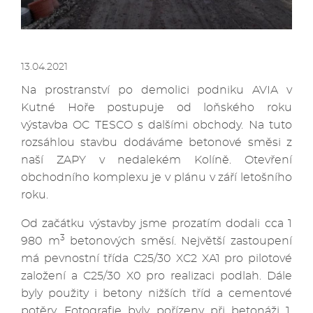
13.04.2021
Na prostranství po demolici podniku AVIA v
Kutné Hoře postupuje od loňského roku
výstavba OC TESCO s dalšími obchody. Na tuto
rozsáhlou stavbu dodáváme betonové směsi z
naší ZAPY v nedalekém Kolíně. Otevření
obchodního komplexu je v plánu v září letošního
roku.
Od začátku výstavby jsme prozatím dodali cca 1
3
980 m
betonových směsí. Největší zastoupení
má pevnostní třída C25/30 XC2 XA1 pro pilotové
založení a C25/30 X0 pro realizaci podlah. Dále
byly použity i betony nižších tříd a cementové
potěry. Fotografie byly pořízeny při betonáži 1.