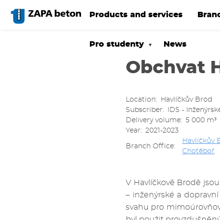
Skip
to
Products and services
Bran
main
content
Pro studenty
News
Obchvat H
Location
Havlíčkův Brod
Subscriber
IDS - Inženýrsk
Delivery volume
5 000 m³
Year
2021-2023
Havlíčkův 
Branch Office
Chotěboř
V Havlíčkově Brodě jsou
– inženýrské a dopravní
svahu pro mimoúrovňové 
byl použit provzdušněný