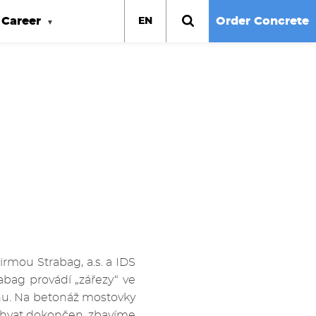
Career
Order Concrete
EN
rmou Strabag, a.s. a IDS
abag provádí „zářezy“ ve
onu. Na betonáž mostovky
bchvat dokončen, zbavíme