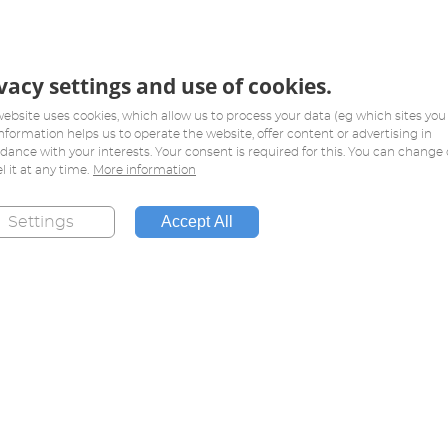
vacy settings and use of cookies.
website uses cookies, which allow us to process your data (eg which sites you v
information helps us to operate the website, offer content or advertising in
dance with your interests. Your consent is required for this. You can change 
l it at any time.
More information
Accept All
Settings