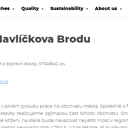
ches
Quality
Sustainability
About us
avlíčkova Brodu
é a dopravní stavby, STRABAG a.s.
Brod
 v plném proudu práce na obchvatu města. Společně s fi
 stavby realizujeme zajímavou část tohoto obchvatu. Str
křížení, na které bude navazovat největší most v regi
 beton pevnostní třídy C35/45. Už se těšíme, až bude o