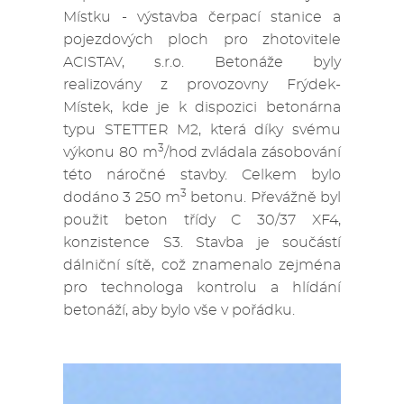
Místku - výstavba čerpací stanice a
pojezdových ploch pro zhotovitele
ACISTAV, s.r.o. Betonáže byly
realizovány z provozovny Frýdek-
Místek, kde je k dispozici betonárna
typu STETTER M2, která díky svému
3
výkonu 80 m
/hod zvládala zásobování
této náročné stavby. Celkem bylo
3
dodáno 3 250 m
betonu. Převážně byl
použit beton třídy C 30/37 XF4,
konzistence S3. Stavba je součástí
dálniční sítě, což znamenalo zejména
pro technologa kontrolu a hlídání
betonáží, aby bylo vše v pořádku.