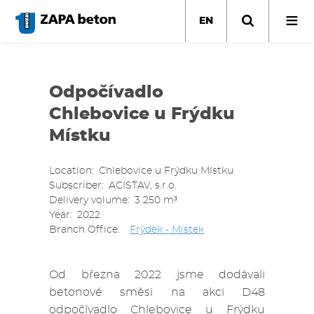
Skip
to
EN
main
content
Odpočívadlo
Chlebovice u Frýdku
Místku
Location
Chlebovice u Frýdku Místku
Subscriber
ACISTAV, s.r.o.
Delivery volume
3 250 m³
Year
2022
Branch Office
Frýdek - Místek
Od března 2022 jsme dodávali
betonové směsi na akci D48
odpočívadlo Chlebovice u Frýdku