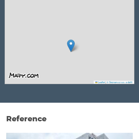
Leaflet
|
© Seznam.cz a.s. a další
Reference