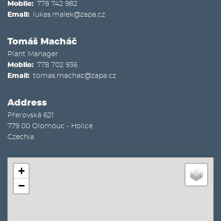
Mobile
778 742 982
Email
lukas.malek@zapa.cz
Tomáš Macháč
Plant Manager
Mobile
778 702 936
Email
tomas.machac@zapa.cz
Address
Přerovská 621
779 00
Olomouc - Holice
Czechia
+
−