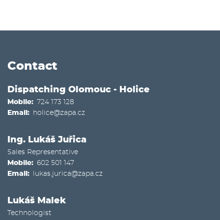
Contact
Dispatching Olomouc - Holice
Mobile
724 173 128
Email
holice@zapa.cz
Ing. Lukáš Juřica
Sales Representative
Mobile
602 501 147
Email
lukas.jurica@zapa.cz
Lukáš Malek
Technologist