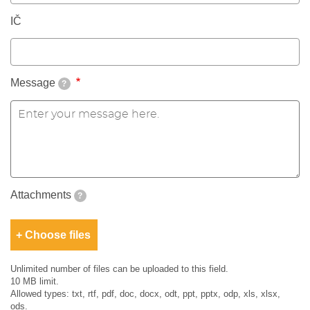
IČ
Message
?
Attachments
?
Choose files
Unlimited number of files can be uploaded to this field.
10 MB limit.
Allowed types: txt, rtf, pdf, doc, docx, odt, ppt, pptx, odp, xls, xlsx,
ods.