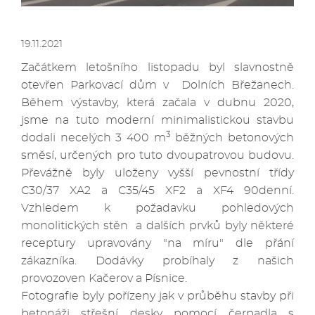
19.11.2021
Začátkem letošního listopadu byl slavnostně
otevřen Parkovací dům v Dolních Břežanech.
Během výstavby, která začala v dubnu 2020,
jsme na tuto moderní minimalistickou stavbu
3
dodali necelých 3 400 m
běžných betonových
směsí, určených pro tuto dvoupatrovou budovu.
Převážně byly uloženy vyšší pevnostní třídy
C30/37 XA2 a C35/45 XF2 a XF4 90denní.
Vzhledem k požadavku pohledových
monolitických stěn a dalších prvků byly některé
receptury upravovány "na míru" dle přání
zákazníka. Dodávky probíhaly z našich
provozoven Kačerov a Písnice.
Fotografie byly pořízeny jak v průběhu stavby při
betonáži střešní desky pomocí čerpadla s