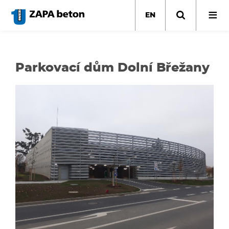
Skip
to
EN
main
content
Parkovací dům Dolní Břežany