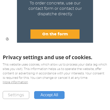
To order concrete, use our
contact form or contact our
dispatche directly.
On the form
Privacy settings and use of cookies.
This website uses cookies, which allow us to process your data (eg which
sites you visit). This information helps us to operate the website, offer
content or advertising in accordance with your interests. Your consent
is required for this. You can change or cancel it at any time.
More information
Accept All
Settings
Contacts