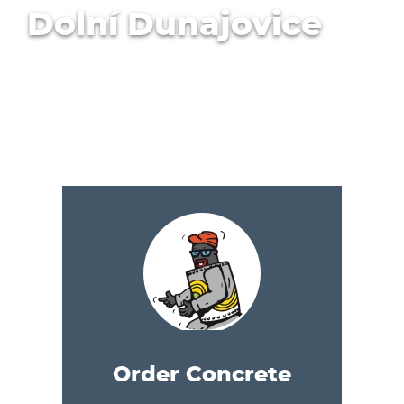
Dolní Dunajovice
Order Concrete