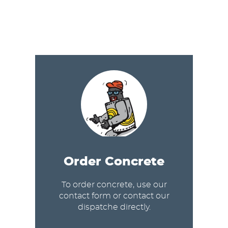
Order Concrete
To order concrete, use our
contact form or contact our
dispatche directly.