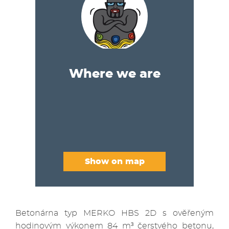
Where we are
Show on map
Betonárna typ MERKO HBS 2D s ověřeným
hodinovým výkonem 84 m³ čerstvého betonu,