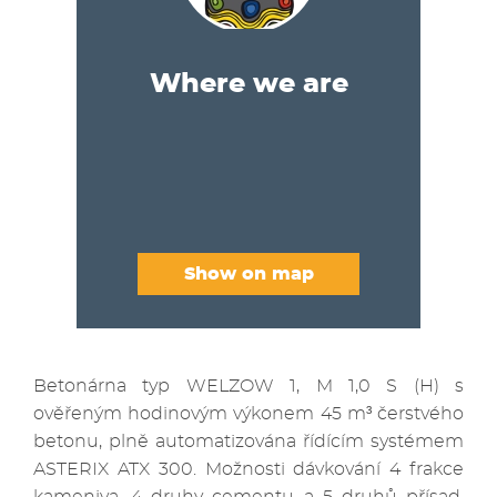
Where we are
Show on map
Betonárna typ WELZOW 1, M 1,0 S (H) s
ověřeným hodinovým výkonem 45 m³ čerstvého
betonu, plně automatizována řídícím systémem
ASTERIX ATX 300. Možnosti dávkování 4 frakce
kameniva, 4 druhy cementu a 5 druhů přísad.