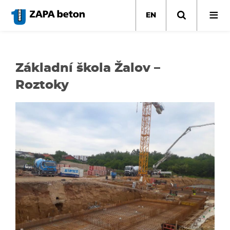
Skip
to
EN
main
content
Základní škola Žalov –
Roztoky