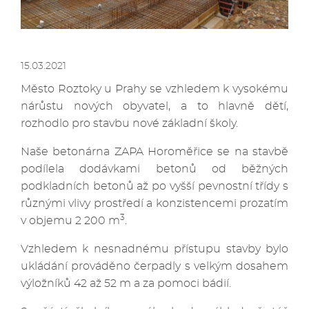
15.03.2021
Město Roztoky u Prahy se vzhledem k vysokému
nárůstu nových obyvatel, a to hlavně dětí,
rozhodlo pro stavbu nové základní školy.
Naše betonárna ZAPA Horoměřice se na stavbě
podílela dodávkami betonů od běžných
podkladních betonů až po vyšší pevnostní třídy s
různými vlivy prostředí a konzistencemi prozatím
3
v objemu 2 200 m
.
Vzhledem k nesnadnému přístupu stavby bylo
ukládání prováděno čerpadly s velkým dosahem
výložníků 42 až 52 m a za pomoci bádií.