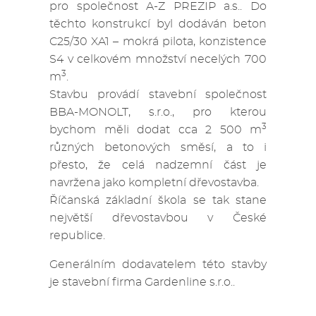
pro společnost A-Z PREZIP a.s.. Do
těchto konstrukcí byl dodáván beton
C25/30 XA1 – mokrá pilota, konzistence
S4 v celkovém množství necelých 700
3
m
.
Stavbu provádí stavební společnost
BBA-MONOLT, s.r.o., pro kterou
3
bychom měli dodat cca 2 500 m
různých betonových směsí, a to i
přesto, že celá nadzemní část je
navržena jako kompletní dřevostavba.
Říčanská základní škola se tak stane
největší dřevostavbou v České
republice.
Generálním dodavatelem této stavby
je stavební firma Gardenline s.r.o..