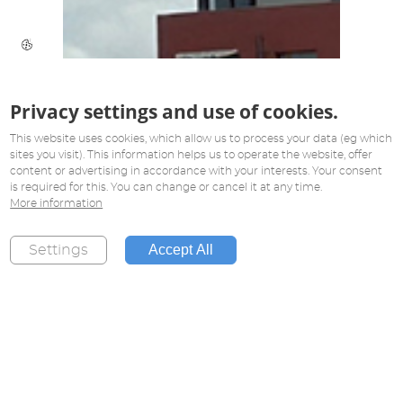
Privacy settings and use of cookies.
This website uses cookies, which allow us to process your data (eg which
sites you visit). This information helps us to operate the website, offer
content or advertising in accordance with your interests. Your consent
is required for this. You can change or cancel it at any time.
More information
Accept All
Settings