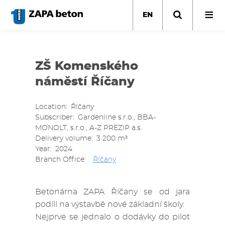
Skip
to
EN
main
content
ZŠ Komenského
náměstí Říčany
Location
Říčany
Subscriber
Gardenline s.r.o., BBA-
MONOLT, s.r.o., A-Z PREZIP a.s.
Delivery volume
3 200 m³
Year
2024
Branch Office
Říčany
Betonárna ZAPA Říčany se od jara
podílí na výstavbě nové základní školy.
Nejprve se jednalo o dodávky do pilot