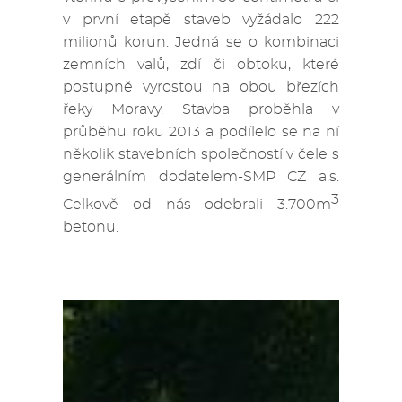
v první etapě staveb vyžádalo 222
milionů korun. Jedná se o kombinaci
zemních valů, zdí či obtoku, které
postupně vyrostou na obou březích
řeky Moravy. Stavba proběhla v
průběhu roku 2013 a podílelo se na ní
několik stavebních společností v čele s
generálním dodatelem-SMP CZ a.s.
3
Celkově od nás odebrali 3.700m
betonu.