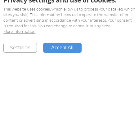
Privacy settings and use of cookies.
This website uses cookies, which allow us to process your data (eg which
sites you visit). This information helps us to operate the website, offer
content or advertising in accordance with your interests. Your consent
is required for this. You can change or cancel it at any time.
More information
Accept All
Settings