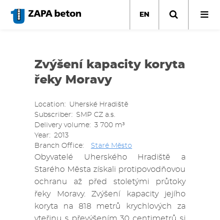
Skip
to
EN
main
content
Zvýšení kapacity koryta
řeky Moravy
Location
Uherské Hradiště
Subscriber
SMP CZ a.s.
Delivery volume
3 700 m³
Year
2013
Branch Office
Staré Město
Obyvatelé Uherského Hradiště a
Starého Města získali protipovodňovou
ochranu až před stoletými průtoky
řeky Moravy. Zvýšení kapacity jejího
koryta na 818 metrů krychlových za
vteřinu s převýšením 30 centimetrů si