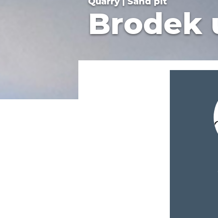
Quarry | Sand pit
Brodek u