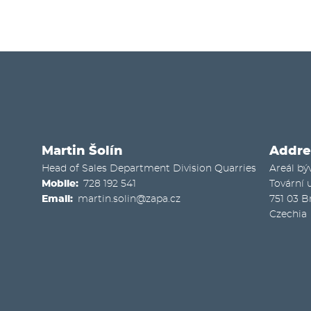
Martin Šolín
Addre
Head of Sales Department Division Quarries
Areál bý
Mobile
728 192 541
Tovární u
Email
martin.solin@zapa.cz
751 03
B
Czechia