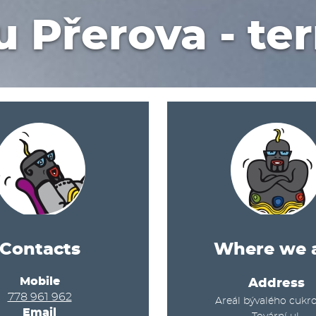
 Přerova - te
Contacts
Where we 
Mobile
Address
778 961 962
Areál bývalého cukr
Email