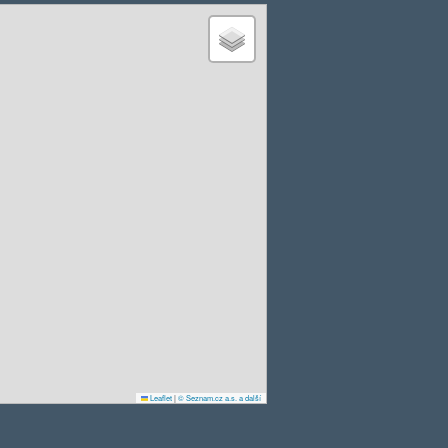
Leaflet
|
© Seznam.cz a.s. a další