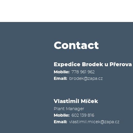
Contact
Expedice Brodek u Přerova
Mobile
778 961 962
Email
brodek@zapa.cz
Vlastimil Míček
Plant Manager
Mobile
602 139 816
Email
vlastimil.micek@zapa.cz