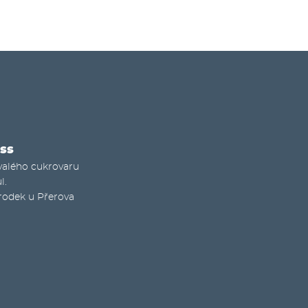
ss
valého cukrovaru
l.
rodek u Přerova