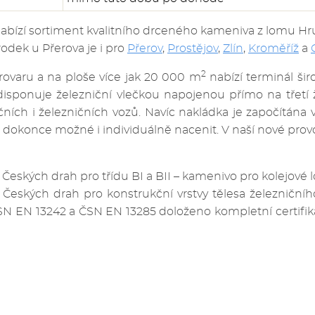
nabízí sortiment kvalitního drceného kameniva z lomu 
dek u Přerova je i pro
Přerov
,
Prostějov
,
Zlín
,
Kroměříž
a
2
rovaru a na ploše více jak 20 000 m
nabízí terminál ši
isponuje železniční vlečkou napojenou přímo na třetí ž
ních i železničních vozů. Navíc nakládka je započítána 
 dokonce možné i individuálně nacenit. V naší nové prov
 Českých drah pro třídu BI a BII – kamenivo pro kolejov
 Českých drah pro konstrukční vrstvy tělesa železničn
 EN 13242 a ČSN EN 13285 doloženo kompletní certifika