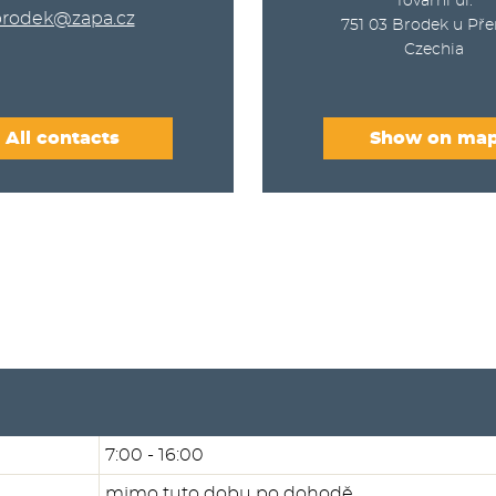
Tovární ul.
rodek@zapa.cz
751 03
Brodek u Pře
Czechia
All contacts
Show on ma
7:00 - 16:00
mimo tuto dobu po dohodě