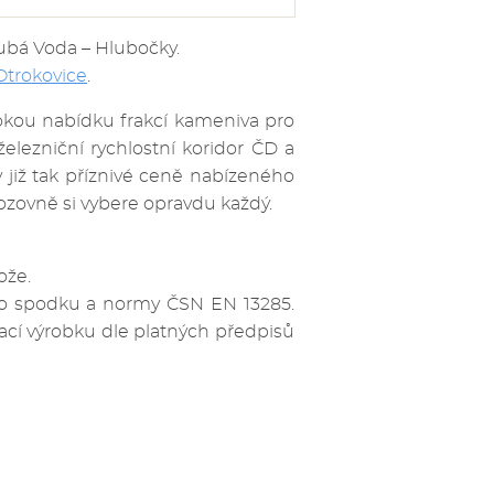
Hrubá Voda – Hlubočky.
Otrokovice
.
rokou nabídku frakcí kameniva pro
elezniční rychlostní koridor ČD a
v již tak příznivé ceně nabízeného
ozovně si vybere opravdu každý.
é lože.
ího spodku a normy ČSN EN 13285.
cí výrobku dle platných předpisů