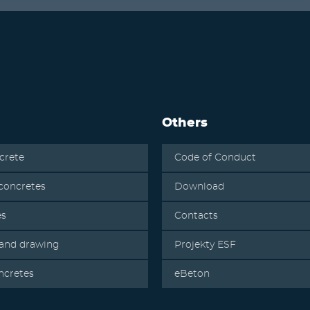
Others
crete
Code of Conduct
oncretes
Download
es
Contacts
 and drawing
Projekty ESF
ncretes
eBeton