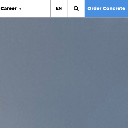
Career
Order Concrete
EN