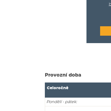
b
Provozní doba
Celoročně
Pondělí - pátek: