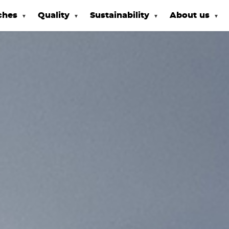
ches
Quality
Sustainability
About us