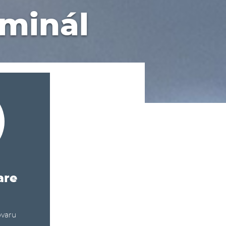
rminál
are
ovaru