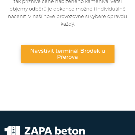
tak příznivé ceně nabízeného kameniva. Větší
objemy odběrů je dokonce možné i individuálně
nacenit. V naší nové provozovně si vybere opravdu
každý.
Navštívit terminál Brodek u
Přerova