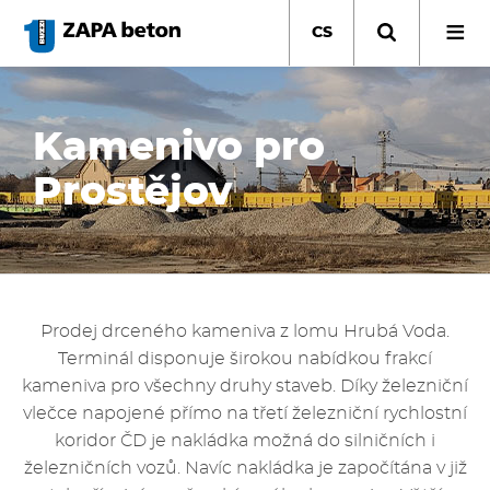
Přejít
k
CS
hlavnímu
obsahu
Kamenivo pro
Prostějov
Prodej drceného kameniva z lomu Hrubá Voda.
Terminál disponuje širokou nabídkou frakcí
kameniva pro všechny druhy staveb. Díky železniční
vlečce napojené přímo na třetí železniční rychlostní
koridor ČD je nakládka možná do silničních i
železničních vozů. Navíc nakládka je započítána v již