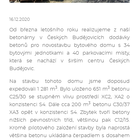
16.12.2020
Od března letošního roku realizujeme z naší
betonárny v Českých Budějovicích dodávky
betonů pro novostavbu bytového domu s 34
bytovými jednotkami a 40 parkovacími místy,
která se nachází v širším centru Českých
Budějovic.
Na stavbu tohoto domu jsme doposud
3
3
expedovali 1 281 m
. Bylo uloženo 651 m
betonu
C25/30 se stupněm vlivu prostředí XC2, XA2 o
3
konzistenci S4. Dále cca 200 m
betonu C30/37
XA3 opět v konzistenci S4. Zbytek tvoří betony
nižších pevnostních tříd, většinou pak C12/15.
Kromě pilotového založení stavby byla naprostá
většina betonu ukládána čerpadlem s dosahem