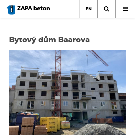
Skip
to
EN
main
content
Bytový dům Baarova