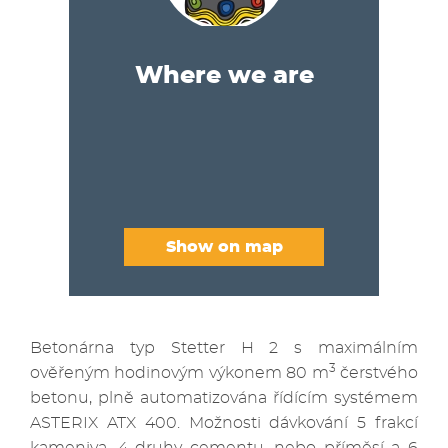
Where we are
Show on map
Betonárna typ Stetter H 2 s maximálním
3
ověřeným hodinovým výkonem 80 m
čerstvého
betonu, plně automatizována řídícím systémem
ASTERIX ATX 400. Možnosti dávkování 5 frakcí
kameniva, 4 druhy cementu, nebo příměsí a 6