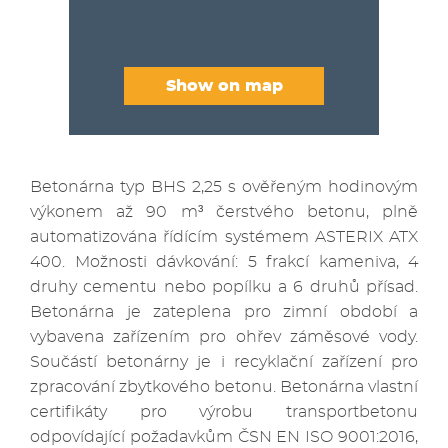
Show on map
Betonárna typ BHS 2,25 s ověřeným hodinovým
výkonem až 90 m³ čerstvého betonu, plně
automatizována řídícím systémem ASTERIX ATX
400. Možnosti dávkování: 5 frakcí kameniva, 4
druhy cementu nebo popílku a 6 druhů přísad.
Betonárna je zateplena pro zimní období a
vybavena zařízením pro ohřev záměsové vody.
Součástí betonárny je i recyklační zařízení pro
zpracování zbytkového betonu. Betonárna vlastní
certifikáty pro výrobu transportbetonu
odpovídající požadavkům ČSN EN ISO 9001:2016,