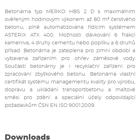
Betonárna typ MERKO HBS 2 D s maximálním
ověřeným hodinovým výkonem až 80 m³ čerstvého
betonu, plně automatizována řídícím systémem
ASTERIX ATX 400. Možnosti dávkování 6 frakcí
kameniva, 4 druhy cementu nebo popílku a 6 druhů
přísad. Betonárna je zateplena pro zimní období a
vybavena zařízením pro ohřev záměsové vody.
Součástí betonárny je i recyklační zařízení pro
zpracování zbytkového betonu. Betonárna vlastní
certifikát systému managementu kvality pro výrobu,
dopravu a ukládání transportbetonu a maltové
směsi pro zdění a speciální účely odpovídající
požadavkům ČSN EN ISO 9001:2009.
Downloads