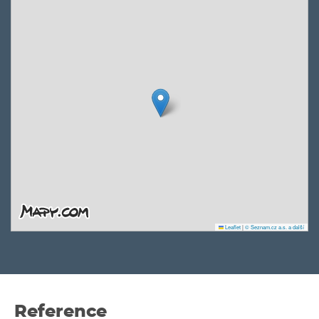
Leaflet
|
© Seznam.cz a.s. a další
Reference