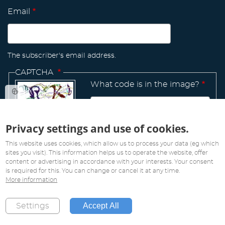
Email
The subscriber's email address.
CAPTCHA
What code is in the image?
Privacy settings and use of cookies.
Manage
existing
This website uses cookies, which allow us to process your data (eg which
sites you visit). This information helps us to operate the website, offer
content or advertising in accordance with your interests. Your consent
is required for this. You can change or cancel it at any time.
More information
All rights reserved. Copyright 2019
Accept All
Settings
Created by
Pink Future