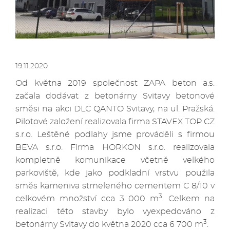
19.11.2020
Od května 2019 společnost ZAPA beton a.s.
začala dodávat z betonárny Svitavy betonové
směsi na akci DLC QANTO Svitavy, na ul. Pražská.
Pilotové založení realizovala firma STAVEX TOP CZ
s.r.o. Leštěné podlahy jsme prováděli s firmou
BEVA s.r.o. Firma HORKON s.r.o. realizovala
kompletně komunikace včetně velkého
parkoviště, kde jako podkladní vrstvu použila
směs kameniva stmeleného cementem C 8/10 v
3
celkovém množství cca 3 000 m
. Celkem na
realizaci této stavby bylo vyexpedováno z
3
betonárny Svitavy do května 2020 cca 6 700 m
.