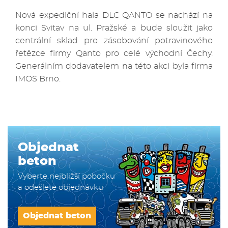
Nová expediční hala DLC QANTO se nachází na
konci Svitav na ul. Pražské a bude sloužit jako
centrální sklad pro zásobování potravinového
řetězce firmy Qanto pro celé východní Čechy.
Generálním dodavatelem na této akci byla firma
IMOS Brno.
Objednat
beton
Vyberte nejbližší pobočku
a odešlete objednávku
Objednat beton