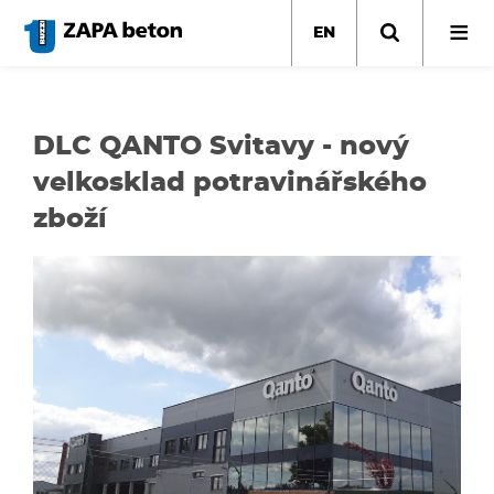
Skip
to
EN
main
content
DLC QANTO Svitavy - nový
velkosklad potravinářského
zboží