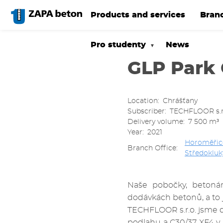
Skip
to
Products and services
Bran
main
content
Pro studenty
News
GLP Park 
Location
Chrášťany
Subscriber
TECHFLOOR s.r
Delivery volume
7 500 m³
Year
2021
Horoměřic
Branch Office
Středokluk
Naše pobočky, betonár
dodávkách betonů, a to j
TECHFLOOR s.r.o. jsme 
podlahu a C30/37 XF4 v 