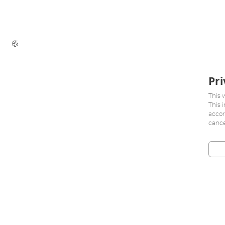
Pri
This 
This 
accor
cance