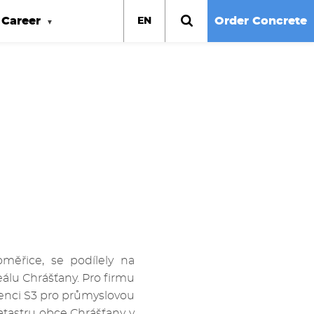
Career
Order Concrete
EN
měřice, se podílely na
eálu Chrášťany. Pro firmu
enci S3 pro průmyslovou
atastru obce Chrášťany v