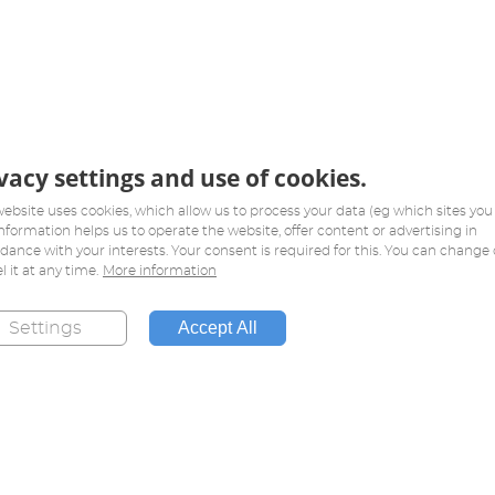
vacy settings and use of cookies.
website uses cookies, which allow us to process your data (eg which sites you v
information helps us to operate the website, offer content or advertising in
dance with your interests. Your consent is required for this. You can change 
l it at any time.
More information
Accept All
Settings