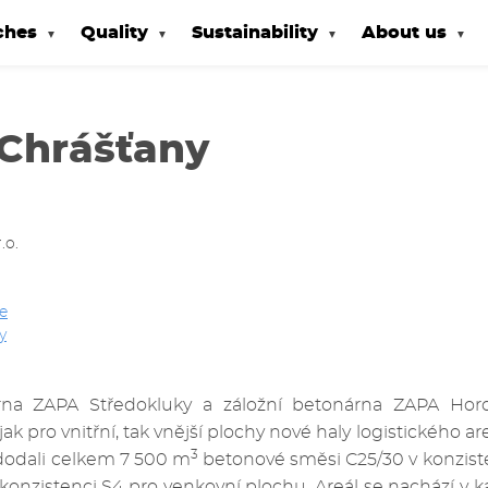
ches
Quality
Sustainability
About us
Chrášťany
.o.
e
y
na ZAPA Středokluky a záložní betonárna ZAPA Horo
ak pro vnitřní, tak vnější plochy nové haly logistického ar
3
dodali celkem 7 500 m
betonové směsi C25/30 v konzist
konzistenci S4 pro venkovní plochu. Areál se nachází v k