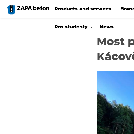
Skip
to
Products and services
Bran
main
content
Pro studenty
News
Most p
Kácov