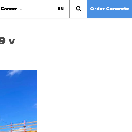
Career
Order Concrete
EN
9 v