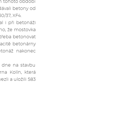
em tohoto období
ávali betony od
0/37, XF4.
 i při betonáži
áno, že mostovka
otřeba betonovat
pacitě betonárny
etonáž nakonec
m dne na stavbu
na Kolín, která
li a uložili 583