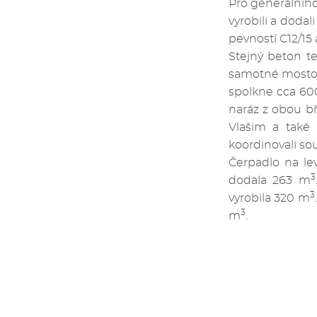
Pro generálního
vyrobili a doda
pevností C12/15 
Stejný beton t
samotné mostovk
spolkne cca 6
naráz z obou bř
Vlašim a také
koordinovali s
Čerpadlo na le
3
dodala 263 m
3
vyrobila 320 m
3
m
.