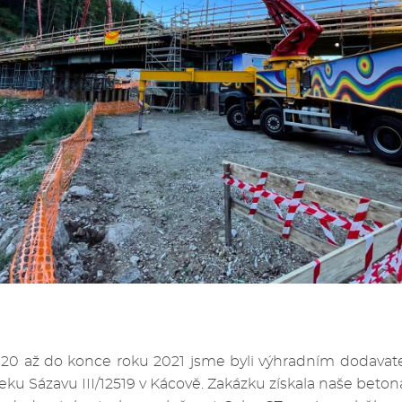
0 až do konce roku 2021 jsme byli výhradním dodava
eku Sázavu III/12519 v Kácově. Zakázku získala naše beton