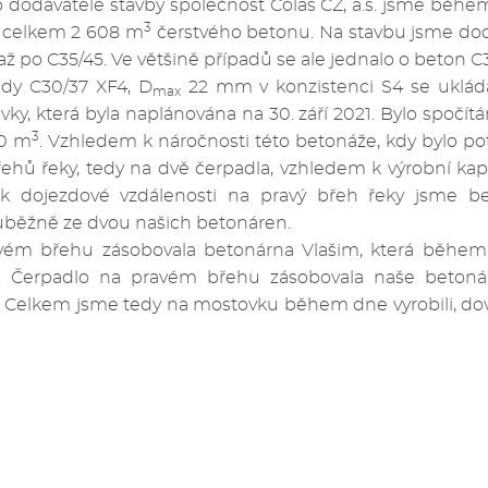
 dodavatele stavby společnost Colas CZ, a.s. jsme běh
3
li celkem 2 608 m
čerstvého betonu. Na stavbu jsme dod
až po C35/45. Ve většině případů se ale jednalo o beton C3
edy C30/37 XF4, D
22 mm v konzistenci S4 se ukládal
max
y, která byla naplánována na 30. září 2021. Bylo spočít
3
00 m
. Vzhledem k náročnosti této betonáže, kdy bylo p
ehů řeky, tedy na dvě čerpadla, vzhledem k výrobní ka
 k dojezdové vzdálenosti na pravý břeh řeky jsme b
ouběžně ze dvou našich betonáren.
vém břehu zásobovala betonárna Vlašim, která běhe
. Čerpadlo na pravém břehu zásobovala naše betonár
. Celkem jsme tedy na mostovku během dne vyrobili, dovez