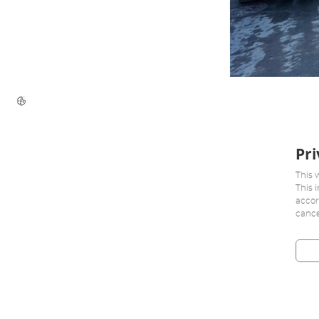
Pri
This 
This 
accor
cance