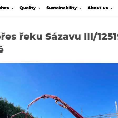
ches
Quality
Sustainability
About us
řes řeku Sázavu III/1251
ě