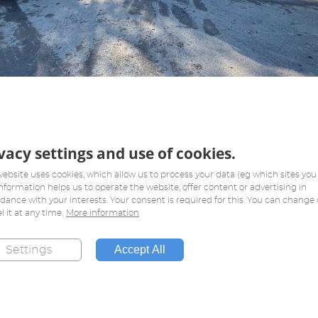
vacy settings and use of cookies.
website uses cookies, which allow us to process your data (eg which sites you v
information helps us to operate the website, offer content or advertising in
dance with your interests. Your consent is required for this. You can change 
l it at any time.
More information
Accept All
Settings