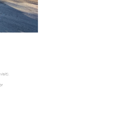
isit).
or