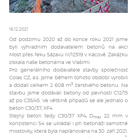
16.12.2021
Od podzimu 2020 až do konce roku 2021 jsme
byli výhradním dodavatelem betonů na akci
Most přes řeku Sázavu III/12519 v Kácově. Zakázku
získala naše betonárna ve Vlašimi.
Pro generálního dodavatele stavby společnost
Colas CZ, a.s. jsme během tohoto období vyrobili
3
a dodali celkem 2 608 m
čerstvého betonu. Na
stavbu jsme dodávali betony od pevností C12/15
až po C35/45. Ve většině případů se ale jednalo o
beton C30/37, XF4.
Stejný beton tedy C30/37 XF4, D
22 mm v
max
konzistenci S4 se ukládal i při betonáži samotné
mostovky, která byla naplánována na 30. září 2021.