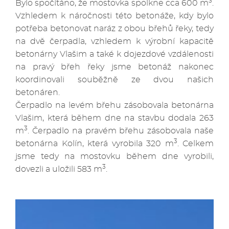
3
Bylo spočítáno, že mostovka spolkne cca 600 m
.
Vzhledem k náročnosti této betonáže, kdy bylo
potřeba betonovat naráz z obou břehů řeky, tedy
na dvě čerpadla, vzhledem k výrobní kapacitě
betonárny Vlašim a také k dojezdové vzdálenosti
na pravý břeh řeky jsme betonáž nakonec
koordinovali souběžně ze dvou našich
betonáren.
Čerpadlo na levém břehu zásobovala betonárna
Vlašim, která během dne na stavbu dodala 263
3
m
. Čerpadlo na pravém břehu zásobovala naše
3
betonárna Kolín, která vyrobila 320 m
. Celkem
jsme tedy na mostovku během dne vyrobili,
3
dovezli a uložili 583 m
.