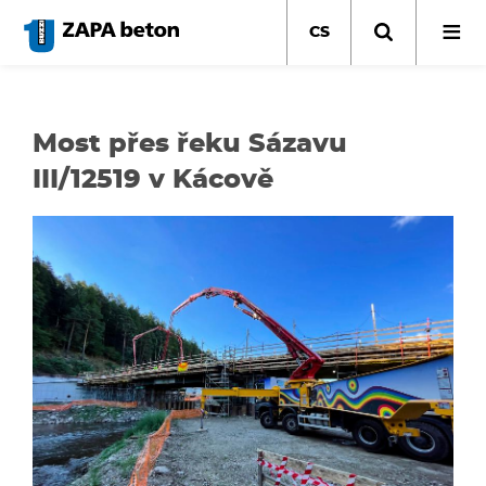
Přejít
k
CS
hlavnímu
obsahu
Most přes řeku Sázavu
III/12519 v Kácově