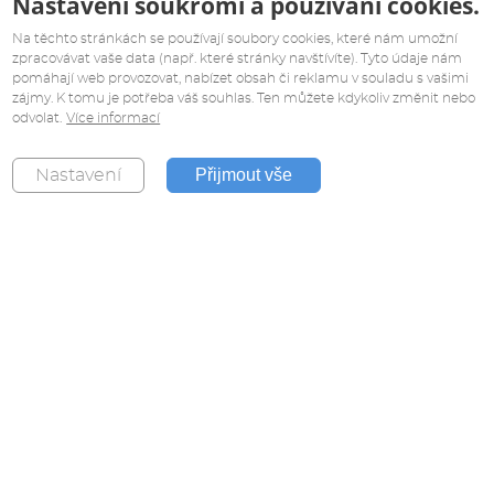
Nastavení soukromí a používání cookies.
Na těchto stránkách se používají soubory cookies, které nám umožní
zpracovávat vaše data (např. které stránky navštívíte). Tyto údaje nám
pomáhají web provozovat, nabízet obsah či reklamu v souladu s vašimi
zájmy. K tomu je potřeba váš souhlas. Ten můžete kdykoliv změnit nebo
odvolat.
Více informací
Přijmout vše
Nastavení