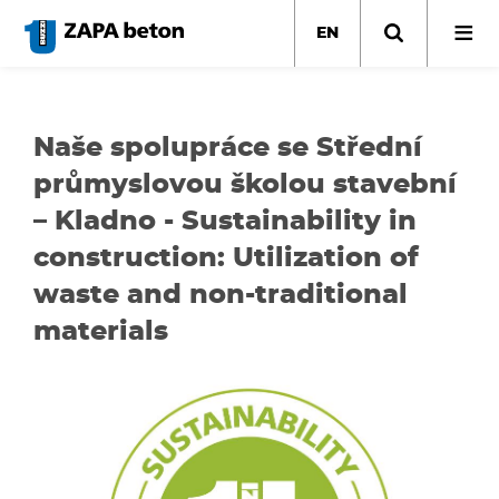
Skip
to
EN
main
content
Naše spolupráce se Střední
průmyslovou školou stavební
– Kladno - Sustainability in
construction: Utilization of
waste and non-traditional
materials