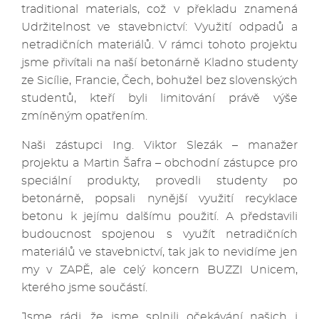
traditional materials, což v překladu znamená
Udržitelnost ve stavebnictví: Využití odpadů a
netradičních materiálů. V rámci tohoto projektu
jsme přivítali na naší betonárně Kladno studenty
ze Sicílie, Francie, Čech, bohužel bez slovenských
studentů, kteří byli limitování právě výše
zmíněným opatřením.
Naši zástupci Ing. Viktor Slezák – manažer
projektu a Martin Šafra – obchodní zástupce pro
speciální produkty, provedli studenty po
betonárně, popsali nynější využití recyklace
betonu k jejímu dalšímu použití. A představili
budoucnost spojenou s využít netradičních
materiálů ve stavebnictví, tak jak to nevidíme jen
my v ZAPĚ, ale celý koncern BUZZI Unicem,
kterého jsme součástí.
Jsme rádi, že jsme splnili očekávání našich i