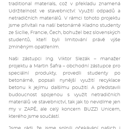
traditional materials, což v překladu znamená
Udržitelnost ve stavebnictví: Využití odpadů a
netradičních materiálů. V rámci tohoto projektu
jsme přivítali na naší betonárně Kladno studenty
ze Sicílie, Francie, Čech, bohužel bez slovenských
studentů, kteří byli limitování právě výše
zmíněným opatřením.
Naši zástupci Ing. Viktor Slezák – manažer
projektu a Martin Šafra – obchodní zástupce pro
speciální produkty, provedli studenty po
betonárně, popsali nynější využití recyklace
betonu k jejímu dalšímu použití. A představili
budoucnost spojenou s využít netradičních
materiálů ve stavebnictví, tak jak to nevidíme jen
my v ZAPĚ, ale celý koncern BUZZI Unicem,
kterého jsme součástí.
Jsme rádi, že jsme splnili očekávání našich i