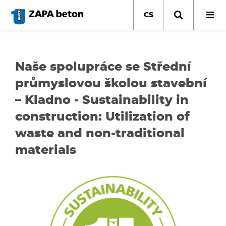
Přejít
k
CS
hlavnímu
obsahu
Naše spolupráce se Střední
průmyslovou školou stavební
– Kladno - Sustainability in
construction: Utilization of
waste and non-traditional
materials