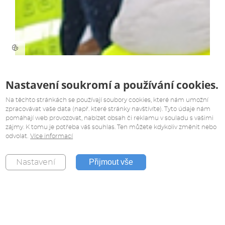
Nastavení soukromí a používání cookies.
Na těchto stránkách se používají soubory cookies, které nám umožní
zpracovávat vaše data (např. které stránky navštívíte). Tyto údaje nám
pomáhají web provozovat, nabízet obsah či reklamu v souladu s vašimi
zájmy. K tomu je potřeba váš souhlas. Ten můžete kdykoliv změnit nebo
odvolat.
Více informací
Přijmout vše
Nastavení