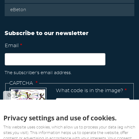
eBeton
Subscribe to our newsletter
Email
The subscriber's email address.
CAPTCHA
What code is in the image?
Privacy settings and use of cookies.
Manage
existing
This website uses cookies, which allow us to process your data (eg which
sites you visit). This information helps us to operate the website, offer
content or advertising in accordance with your interests. Your consent