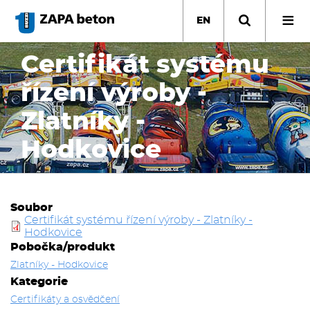
Skip
to
EN
main
content
Certifikát systému
řízení výroby -
Zlatníky -
Hodkovice
Soubor
Certifikát systému řízení výroby - Zlatníky -
Hodkovice
Pobočka/produkt
Zlatníky - Hodkovice
Kategorie
Certifikáty a osvědčení