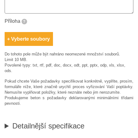
Příloha
?
Vyberte soubory
Do tohoto pole může být nahráno neomezené množství souborů.
Limit 10 MB.
Povolené typy: txt, rtf, pdf, doc, docx, odt, ppt, pptx, odp, xls, xlsx,
ods.
Pokud chcete Vaše požadavky specifikovat konkrétně, vyplňte, prosím,
formuláře níže, které značně urychlí proces vyřizování Vaší poptávky.
Nemusíte vyplňovat položky, které neznáte nebo jim nerozumíte.
Produkujeme beton s požadavky deklarovanými minimálními třídami
pevnosti.
Detailnější specifikace