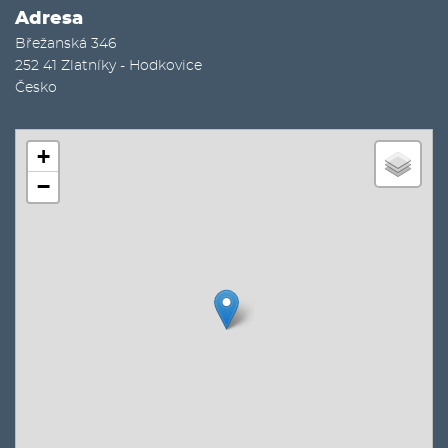
Adresa
Břežanská 346
252 41
Zlatníky - Hodkovice
Česko
+
−