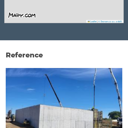
Leaflet
|
© Seznam.cz a.s. a další
Reference