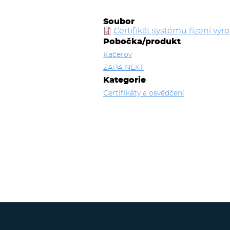
Soubor
Certifikát systému řízení vý
Pobočka/produkt
Kačerov
ZAPA NEXT
Kategorie
Certifikáty a osvědčení