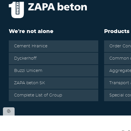
We're not alone
Products
Cement Hranice
Order Con
Dyckerhoff
Common c
Buzzi Unicem
Aggregat
ZAPA beton SK
Transport
Complete List of Group
Special co