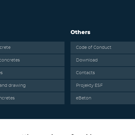
Others
crete
Code of Conduct
oncretes
Download
es
Contacts
 and drawing
Projekty ESF
ncretes
eBeton