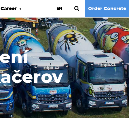
Career
Order Concrete
EN
zení
Kačerov