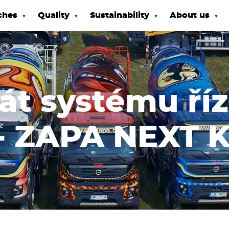
ches
Quality
Sustainability
About us
kát systému ří
- ZAPA NEXT 