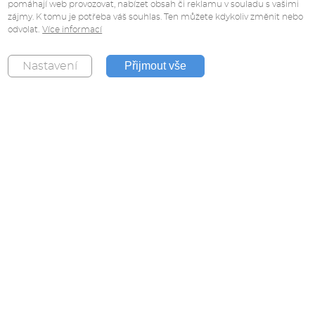
pomáhají web provozovat, nabízet obsah či reklamu v souladu s vašimi
zájmy. K tomu je potřeba váš souhlas. Ten můžete kdykoliv změnit nebo
odvolat.
Více informací
Přijmout vše
Nastavení