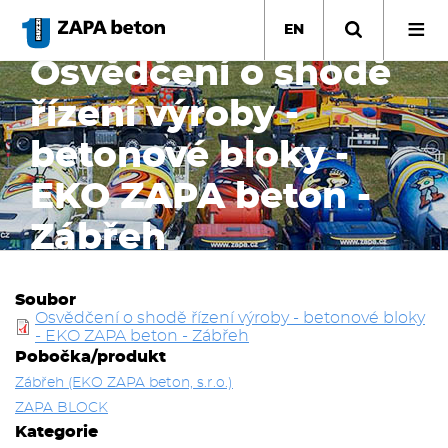
Skip
to
EN
main
Osvědčení o shodě
content
řízení výroby -
betonové bloky -
EKO ZAPA beton -
Zábřeh
Soubor
Osvědčení o shodě řízení výroby - betonové bloky
- EKO ZAPA beton - Zábřeh
Pobočka/produkt
Zábřeh (EKO ZAPA beton, s.r.o.)
ZAPA BLOCK
Kategorie