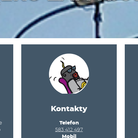
Kontakty
e
Telefon
o
583 412 497
Mobil