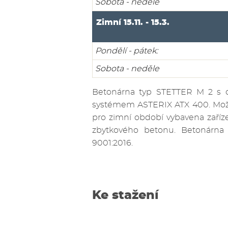
Sobota - neděle
Zimní 15.11. - 15.3.
Pondělí - pátek:
Sobota - neděle
Betonárna typ STETTER M 2 s
systémem ASTERIX ATX 400. Možno
pro zimní období vybavena zaříze
zbytkového betonu. Betonárna 
9001:2016.
Ke stažení