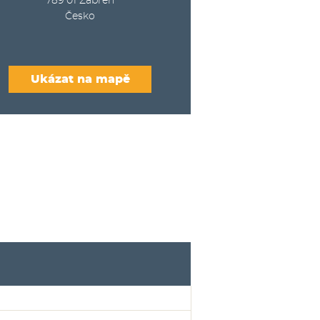
789 01
Zábřeh
Česko
Ukázat na mapě