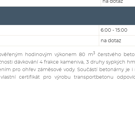
na dotaz
6:00 - 15:00
na dotaz
3
 ověřeným hodinovým výkonem 80 m
čerstvého beto
sti dávkování 4 frakce kameniva, 3 druhy sypkých hmo
ním pro ohřev záměsové vody. Součástí betonárny je i r
vlastní certifikát pro výrobu transportbetonu odpo