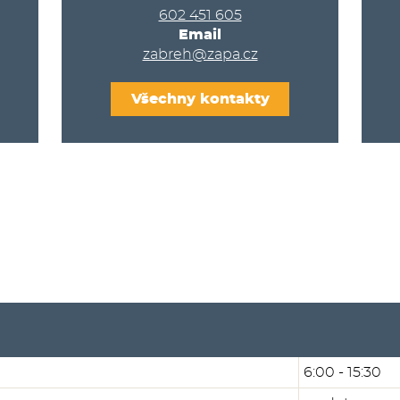
602 451 605
Email
zabreh@zapa.cz
Všechny kontakty
6:00 - 15:30