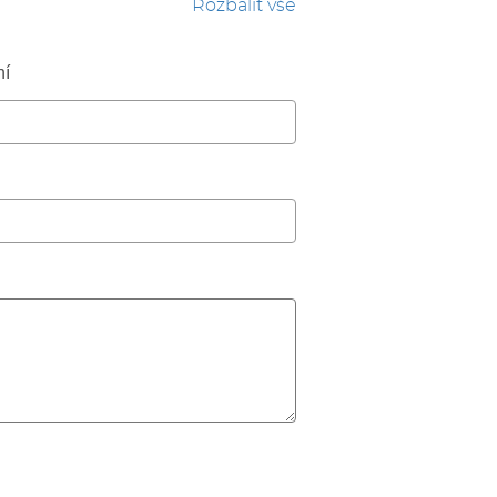
Rozbalit vše
ní