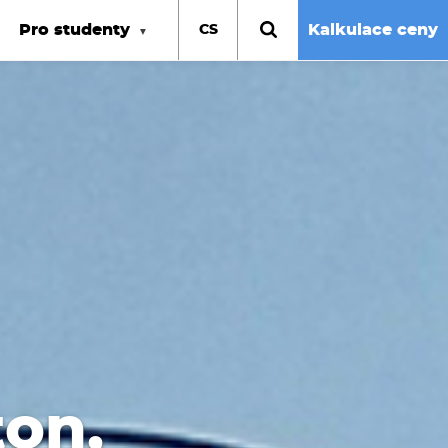
Pro studenty
Kalkulace ceny
CS
on,