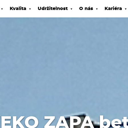
Kvalita
Udržitelnost
O nás
Kariéra
(EKO ZAPA bet