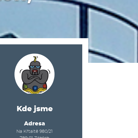
Kde jsme
Adresa
Na Křtaltě 980/21