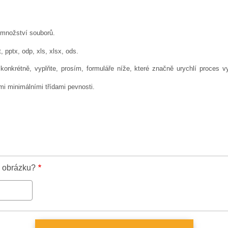
množství souborů.
t, pptx, odp, xls, xlsx, ods.
onkrétně, vyplňte, prosím, formuláře níže, které značně urychlí proces v
 minimálními třídami pevnosti.
a obrázku?