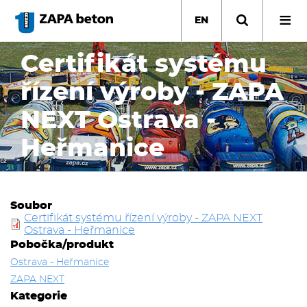
Skip
to
EN
main
content
Certifikát systému
řízení výroby - ZAPA
NEXT Ostrava -
Heřmanice
Soubor
Certifikát systému řízení výroby - ZAPA NEXT
Ostrava - Heřmanice
Pobočka/produkt
Ostrava - Heřmanice
ZAPA NEXT
Kategorie